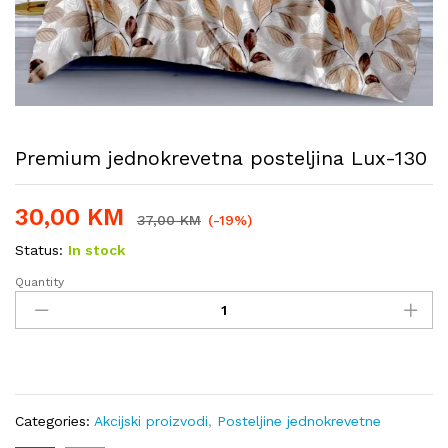
Premium jednokrevetna posteljina Lux-130
30,00
KM
37,00
KM
(-19%)
Status:
In stock
Quantity
Premium
jednokrevetna
posteljina
Lux-
130
quantity
Categories:
Akcijski proizvodi
,
Posteljine jednokrevetne