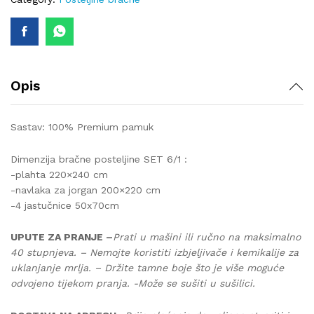
quantity
Opis
Sastav: 100% Premium pamuk
Dimenzija bračne posteljine SET 6/1 :
-plahta 220×240 cm
-navlaka za jorgan 200×220 cm
-4 jastučnice 50x70cm
UPUTE ZA PRANJE –
Prati u mašini ili ručno na maksimalno
40 stupnjeva. – Nemojte koristiti izbjeljivače i kemikalije za
uklanjanje mrlja. – Držite tamne boje što je više moguće
odvojeno tijekom pranja. -Može se sušiti u sušilici.