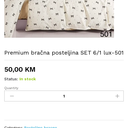
Premium bračna posteljina SET 6/1 lux-501
50,00
KM
Status:
In stock
Quantity
Premium
bračna
posteljina
SET
6/1
lux-
501
Category:
Posteljine bracne