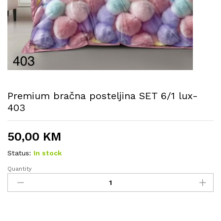
Premium bračna posteljina SET 6/1 lux-
403
50,00
KM
Status:
In stock
Quantity
Premium
bračna
posteljina
SET
6/1