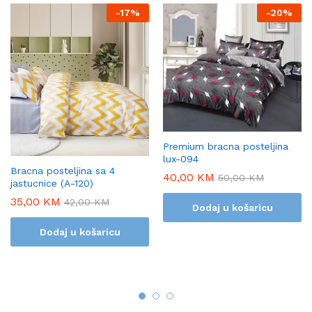
-
17%
-
20%
Premium bracna posteljina
lux-094
Bracna posteljina sa 4
40,00
KM
50,00
KM
jastucnice (A-120)
35,00
KM
42,00
KM
Dodaj u košaricu
Dodaj u košaricu