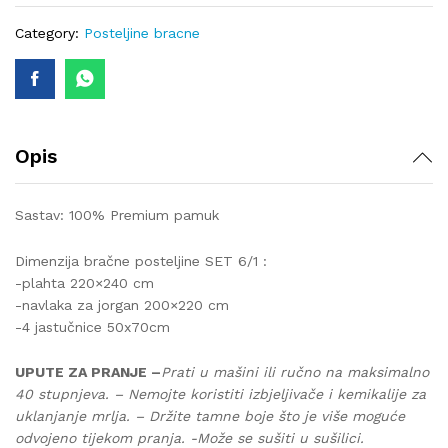
lux-
403
Category:
Posteljine bracne
quantity
Opis
Sastav: 100% Premium pamuk
Dimenzija bračne posteljine SET 6/1 :
-plahta 220×240 cm
-navlaka za jorgan 200×220 cm
-4 jastučnice 50x70cm
UPUTE ZA PRANJE –
Prati u mašini ili ručno na maksimalno
40 stupnjeva. – Nemojte koristiti izbjeljivače i kemikalije za
uklanjanje mrlja. – Držite tamne boje što je više moguće
odvojeno tijekom pranja. -Može se sušiti u sušilici.