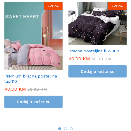
-
20%
-
20%
Bracna posteljina lux-068
40,00
KM
50,00
KM
Dodaj u košaricu
Premium bracna posteljina
lux-110
40,00
KM
50,00
KM
Dodaj u košaricu