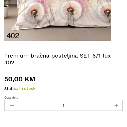
Premium bračna posteljina SET 6/1 lux-
402
50,00
KM
Status:
In stock
Quantity
Premium
bračna
posteljina
SET
6/1