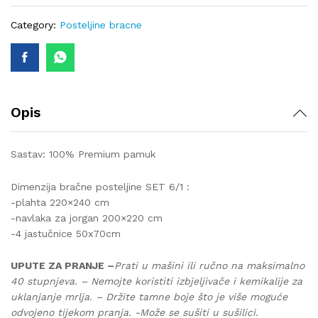
lux-
402
Category:
Posteljine bracne
quantity
Opis
Sastav: 100% Premium pamuk
Dimenzija bračne posteljine SET 6/1 :
-plahta 220×240 cm
-navlaka za jorgan 200×220 cm
-4 jastučnice 50x70cm
UPUTE ZA PRANJE –
Prati u mašini ili ručno na maksimalno
40 stupnjeva. – Nemojte koristiti izbjeljivače i kemikalije za
uklanjanje mrlja. – Držite tamne boje što je više moguće
odvojeno tijekom pranja. -Može se sušiti u sušilici.