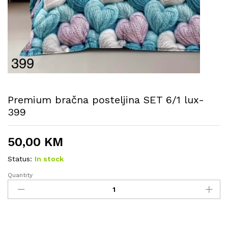
Premium bračna posteljina SET 6/1 lux-
399
50,00
KM
Status:
In stock
Quantity
Premium
bračna
posteljina
SET
6/1