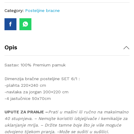
lux-
399
Category:
Posteljine bracne
quantity
Opis
Sastav: 100% Premium pamuk
Dimenzija bračne posteljine SET 6/1 :
-plahta 220×240 cm
-navlaka za jorgan 200×220 cm
-4 jastučnice 50x70cm
UPUTE ZA PRANJE –
Prati u mašini ili ručno na maksimalno
40 stupnjeva. – Nemojte koristiti izbjeljivače i kemikalije za
uklanjanje mrlja. – Držite tamne boje što je više moguće
odvojeno tijekom pranja. -Može se sušiti u sušilici.