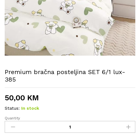
Premium bračna posteljina SET 6/1 lux-
385
50,00
KM
Status:
In stock
Quantity
Premium
bračna
posteljina
SET