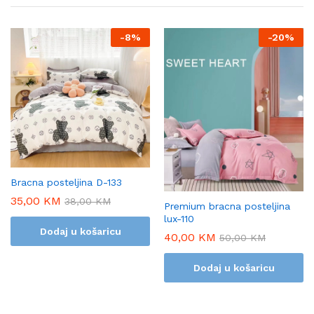
-
8%
-
20%
Bracna posteljina D-133
35,00
KM
38,00
KM
Premium bracna posteljina
lux-110
Dodaj u košaricu
40,00
KM
50,00
KM
Dodaj u košaricu