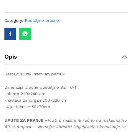
6/1
lux-
385
Category:
Posteljine bracne
quantity
Opis
Sastav: 100% Premium pamuk
Dimenzija bračne posteljine SET 6/1 :
-plahta 220×240 cm
-navlaka za jorgan 200×220 cm
-4 jastučnice 50x70cm
UPUTE ZA PRANJE –
Prati u mašini ili ručno na maksimalno
40 stupnjeva. – Nemojte koristiti izbjeljivače i kemikalije za