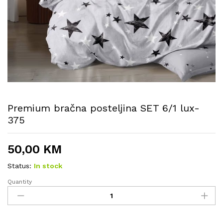
Premium bračna posteljina SET 6/1 lux-
375
50,00
KM
Status:
In stock
Quantity
Premium
bračna
posteljina
SET