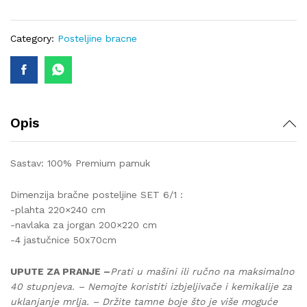
6/1
lux-
375
Category:
Posteljine bracne
quantity
Opis
Sastav: 100% Premium pamuk
Dimenzija bračne posteljine SET 6/1 :
-plahta 220×240 cm
-navlaka za jorgan 200×220 cm
-4 jastučnice 50x70cm
UPUTE ZA PRANJE –
Prati u mašini ili ručno na maksimalno
40 stupnjeva. – Nemojte koristiti izbjeljivače i kemikalije za
uklanjanje mrlja. – Držite tamne boje što je više moguće