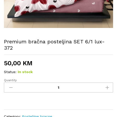
Premium bračna posteljina SET 6/1 lux-
372
50,00
KM
Status:
In stock
Quantity
Premium
bračna
posteljina
SET
6/1
lux-
372
Category:
Posteljine bracne