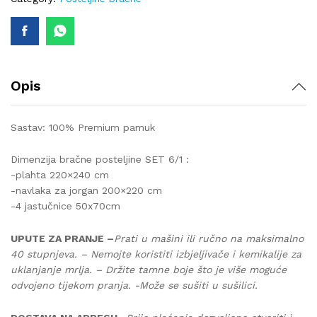
quantity
Opis
Sastav: 100% Premium pamuk
Dimenzija bračne posteljine SET 6/1 :
-plahta 220×240 cm
-navlaka za jorgan 200×220 cm
-4 jastučnice 50x70cm
UPUTE ZA PRANJE –
Prati u mašini ili ručno na maksimalno
40 stupnjeva. – Nemojte koristiti izbjeljivače i kemikalije za
uklanjanje mrlja. – Držite tamne boje što je više moguće
odvojeno tijekom pranja. -Može se sušiti u sušilici.