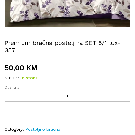
Premium bračna posteljina SET 6/1 lux-
357
50,00
KM
Status:
In stock
Quantity
Premium
bračna
posteljina
SET
6/1
lux-
357
Category:
Posteljine bracne
quantity