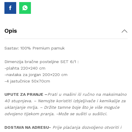
Opis
Sastav: 100% Premium pamuk
Dimenzija bračne posteljine SET 6/1 :
-plahta 220×240 cm
-navlaka za jorgan 200×220 cm
-4 jastučnice 50x70cm
UPUTE ZA PRANJE –
Prati u mašini ili ručno na maksimalno
40 stupnjeva. – Nemojte koristiti izbjeljivače i kemikalije za
uklanjanje mrlja. – Držite tamne boje što je više moguće
odvojeno tijekom pranja. -Može se sušiti u sušilici.
DOSTAVA NA ADRESU-
Prije plaćanja dozvoljeno otvoriti i