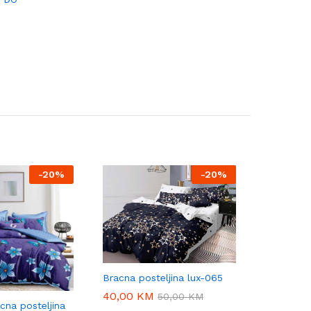
-
20%
-
20%
Bracna posteljina lux-065
40,00
40,00
KM
KM
50,00
50,00
KM
KM
cna posteljina