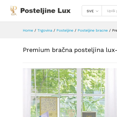
SVE
Home
/
Trgovina
/
Posteljine
/
Posteljine bracne
/
Pr
Premium bračna posteljina lux