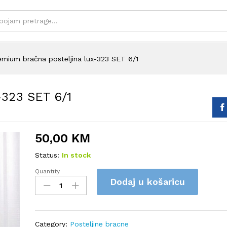
emium bračna posteljina lux-323 SET 6/1
-323 SET 6/1
50,00
KM
Status:
In stock
Quantity
Premium
Dodaj u košaricu
bračna
posteljina
lux-
323
Category:
Posteljine bracne