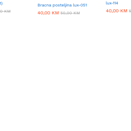
lux-114
1)
Bracna posteljina lux-051
40,00
40,00
KM
KM
00
00
KM
KM
40,00
40,00
KM
KM
50,00
50,00
KM
KM