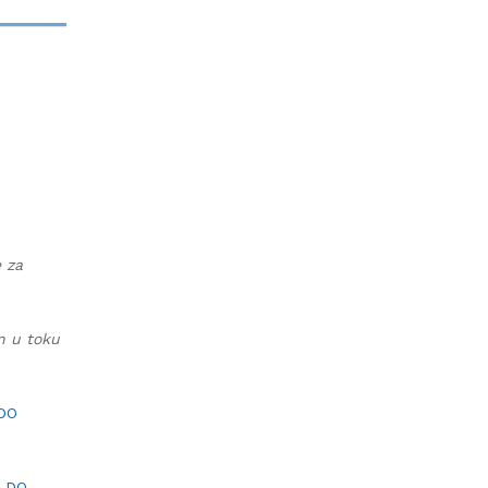
e za
an u toku
 DO
I DO