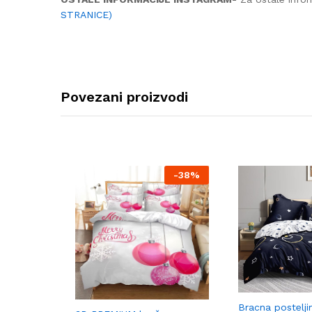
STRANICE)
Povezani proizvodi
-
38%
Bracna postelji