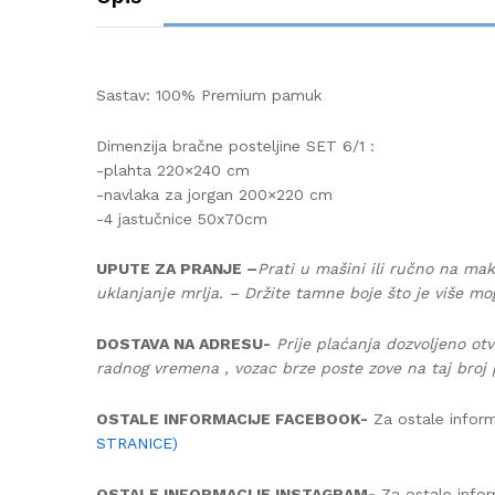
Sastav: 100% Premium pamuk
Dimenzija bračne posteljine SET 6/1 :
-plahta 220×240 cm
-navlaka za jorgan 200×220 cm
-4 jastučnice 50x70cm
UPUTE ZA PRANJE –
Prati u mašini ili ručno na mak
uklanjanje mrlja. – Držite tamne boje što je više mo
DOSTAVA NA ADRESU-
Prije plaćanja dozvoljeno otv
radnog vremena , vozac brze poste zove na taj broj 
OSTALE INFORMACIJE FACEBOOK-
Za ostale inform
STRANICE)
OSTALE INFORMACIJE INSTAGRAM-
Za ostale infor