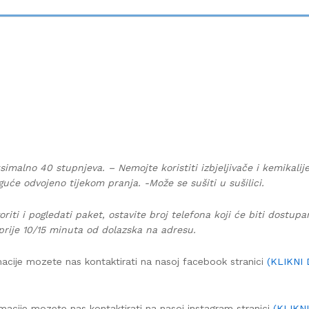
simalno 40 stupnjeva. – Nemojte koristiti izbjeljivače i kemikalij
guće odvojeno tijekom pranja. -Može se sušiti u sušilici.
oriti i pogledati paket, ostavite broj telefona koji će biti dostup
prije 10/15 minuta od dolazska na adresu.
acije mozete nas kontaktirati na nasoj facebook stranici
(KLIKNI
macije mozete nas kontaktirati na nasoj instagram stranici
(KLIKN