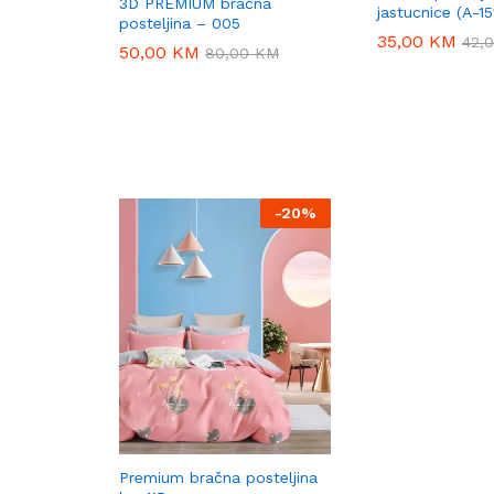
3D PREMIUM bračna
jastucnice (A-15
posteljina – 005
35,00
35,00
KM
KM
42,
42,
50,00
50,00
KM
KM
80,00
80,00
KM
KM
-
20%
Premium bračna posteljina