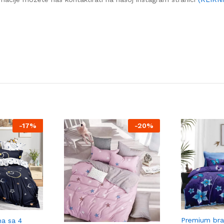
-
17%
-
20%
Premium bra
na sa 4