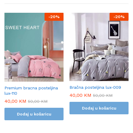
-
20%
-
20%
Bračna posteljina lux-009
Premium bracna posteljina
lux-110
40,00
KM
50,00
KM
40,00
KM
50,00
KM
Dodaj u košaricu
Dodaj u košaricu