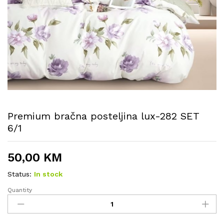
Premium bračna posteljina lux-282 SET
6/1
50,00
KM
Status:
In stock
Quantity
Premium
bračna
posteljina