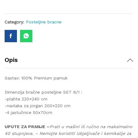
lux-
282
SET
6/1
Category:
Posteljine bracne
quantity
Opis
Sastav: 100% Premium pamuk
Dimenzija bračne posteljine SET 6/1 :
-plahta 220×240 cm
-navlaka za jorgan 200×220 cm
-4 jastučnice 50x70cm
UPUTE ZA PRANJE –
Prati u mašini ili ručno na maksimalno
40 stupnjeva. – Nemojte koristiti izbjeljivače i kemikalije za