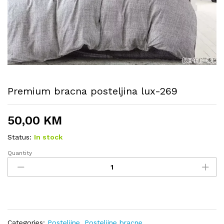
Premium bracna posteljina lux-269
50,00
KM
Status:
In stock
Quantity
Premium
bracna
posteljina
lux-
269
quantity
Categories:
Posteljine
,
Posteljine bracne