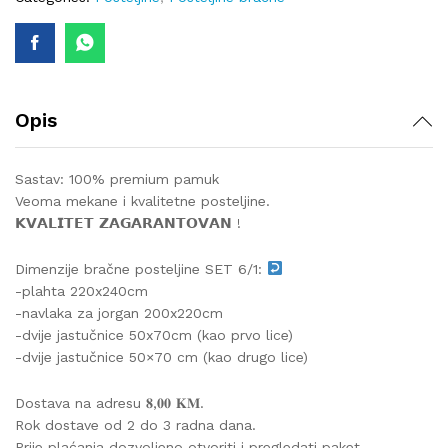
Opis
Sastav: 100% premium pamuk
Veoma mekane i kvalitetne posteljine.
𝗞𝗩𝗔𝗟𝗜𝗧𝗘𝗧 𝗭𝗔𝗚𝗔𝗥𝗔𝗡𝗧𝗢𝗩𝗔𝗡 !
Dimenzije bračne posteljine SET 6/1:
-plahta 220x240cm
-navlaka za jorgan 200x220cm
-dvije jastučnice 50x70cm (kao prvo lice)
-dvije jastučnice 50×70 cm (kao drugo lice)
Dostava na adresu 𝟖,𝟎𝟎 𝐊𝐌.
Rok dostave od 2 do 3 radna dana.
Prije plaćanja dozvoljeno otvoriti i pregledati paket.