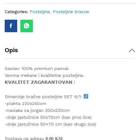
quantity
Categories:
Posteljine
,
Posteljine bracne
Opis
Sastav: 100% premium pamuk
Veoma mekane i kvalitetne posteljine.
𝗞𝗩𝗔𝗟𝗜𝗧𝗘𝗧 𝗭𝗔𝗚𝗔𝗥𝗔𝗡𝗧𝗢𝗩𝗔𝗡 !
Dimenzije bračne posteljine SET 6/1:
-plahta 220x240cm
-navlaka za jorgan 200x220cm
-dvije jastučnice 50x70cm (kao prvo lice)
-dvije jastučnice 50×70 cm (kao drugo lice)
Dostava na adresu 𝟖,𝟎𝟎 𝐊𝐌.