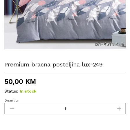
Premium bracna posteljina lux-249
50,00
KM
Status:
In stock
Quantity
Premium
bracna
posteljina
lux-
249