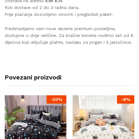
Dostava na adresu 𝟖,𝟎𝟎 𝐊𝐌.
Rok dostave od 2 do 3 radna dana.
Prije plaćanja dozvoljeno otvoriti i pregledati paket.
Predstavljamo vam nove dezene premium posteljina,
dostupne u dvije veličine. Za bračne krevete nudimo set od 6
dijelova koji uključuje plahte, navlaku za jorgan i 4 jastučnice.
Povezani proizvodi
-
20%
-
8%