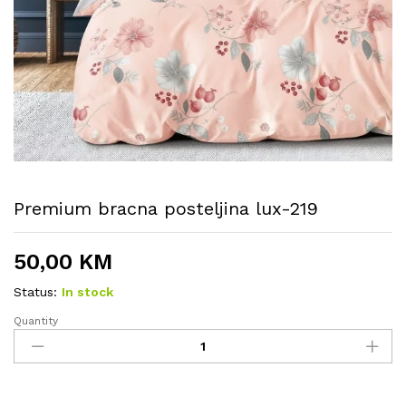
Premium bracna posteljina lux-219
50,00
KM
Status:
In stock
Quantity
Premium
bracna
posteljina
lux-
219