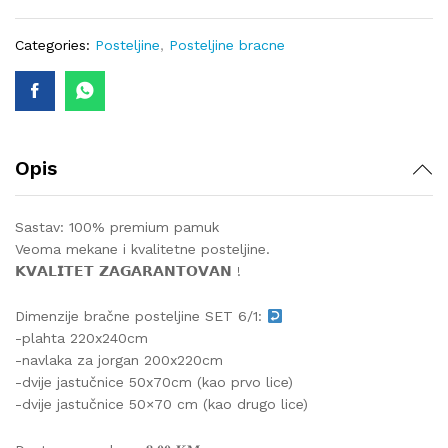
quantity
Categories:
Posteljine
,
Posteljine bracne
Opis
Sastav: 100% premium pamuk
Veoma mekane i kvalitetne posteljine.
𝗞𝗩𝗔𝗟𝗜𝗧𝗘𝗧 𝗭𝗔𝗚𝗔𝗥𝗔𝗡𝗧𝗢𝗩𝗔𝗡 !
Dimenzije bračne posteljine SET 6/1:
-plahta 220x240cm
-navlaka za jorgan 200x220cm
-dvije jastučnice 50x70cm (kao prvo lice)
-dvije jastučnice 50×70 cm (kao drugo lice)