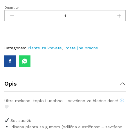
Quantity
Plišana
plahta
na
gumu
180x200+30
cm
i
Categories:
Plahte za krevete
,
Posteljine bracne
dvije
plišane
jastučnice
50x70
cm
Opis
-
ROZA
quantity
Ultra mekano, toplo i udobno – savršeno za hladne dane!
Set sadrži:
Plisana plahta sa gumom (odlična elastičnost – savršeno