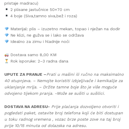
pristaje madracu)
2 plisane jastučnice 50×70 cm
4 boje (Siva,tamno siva,bež i roza)
Materijal: plis – izuzetno mekan, topao i nježan na dodir
Ne klizi, ne gužva se i lako se održava
Idealno za zimu i hladnije noći
Dostava samo 8,00 KM
Rok isporuke: 2–3 radna dana
UPUTE ZA PRANJE –
Prati u mašini ili ručno na maksimalno
40 stupnjeva. – Nemojte koristiti izbjeljivače i kemikalije za
uklanjanje mrlja. – Držite tamne boje što je više moguće
odvojeno tijekom pranja. -Može se sušiti u sušilici.
DOSTAVA NA ADRESU-
Prije plaćanja dozvoljeno otvoriti i
pogledati paket, ostavite broj telefona koji će biti dostupan
u toku radnog vremena , vozac brze poste zove na taj broj
prije 10/15 minuta od dolazska na adresu.