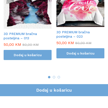
3D PREMIUM bračna
3D PREMIUM bračna
posteljina – 023
posteljina – 013
50,00
KM
80,00
KM
50,00
KM
80,00
KM
Dodaj u košaricu
Dodaj u košaricu
Dodaj u košaricu
Izrada i održavanje stranice :
ASprint & Designs