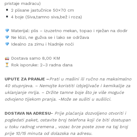
pristaje madracu)
2 plisane jastučnice 50×70 cm
4 boje (Siva,tamno siva,bež i roza)
Materijal: plis – izuzetno mekan, topao i nježan na dodir
Ne klizi, ne gužva se i lako se održava
Idealno za zimu i hladnije noći
Dostava samo 8,00 KM
Rok isporuke: 2–3 radna dana
UPUTE ZA PRANJE –
Prati u mašini ili ručno na maksimalno
40 stupnjeva. – Nemojte koristiti izbjeljivače i kemikalije za
uklanjanje mrlja. – Držite tamne boje što je više moguće
odvojeno tijekom pranja. -Može se sušiti u sušilici.
DOSTAVA NA ADRESU-
Prije plaćanja dozvoljeno otvoriti i
pogledati paket, ostavite broj telefona koji će biti dostupan
u toku radnog vremena , vozac brze poste zove na taj broj
prije 10/15 minuta od dolazska na adresu.