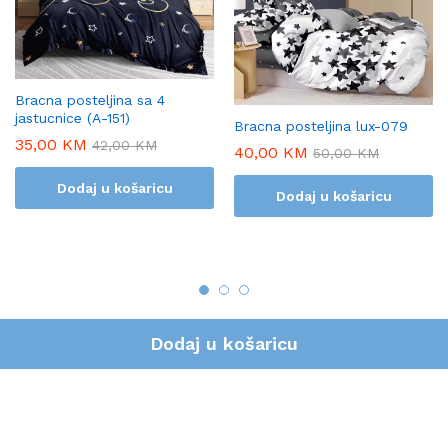
Bracna posteljina sa 4
jastucnice (A-151)
Bracna posteljina lux-079
35,00
KM
42,00
KM
40,00
KM
50,00
KM
Dodaj u košaricu
Dodaj u košaricu
Dodaj u košaricu
Izrada i održavanje stranice :
ASprint & Designs