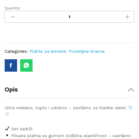
Quantity
Plišana
plahta
na
gumu
160x200+30
cm
i
Categories:
Plahte za krevete
,
Posteljine bracne
dvije
plišane
jastučnice
50x70
cm
Opis
-
ROZA
quantity
Ultra mekano, toplo i udobno – savršeno za hladne dane!
Set sadrži:
Plisana plahta sa gumom (odlična elastičnost – savršeno