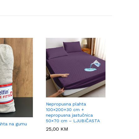
Nepropusna plahta
100×200+30 cm +
nepropusna jastučnica
50×70 cm – LJUBIČASTA
ahta na gumu
Pamučna 
25,00
25,00
KM
KM
100×200 –
11,00
11,00
K
K