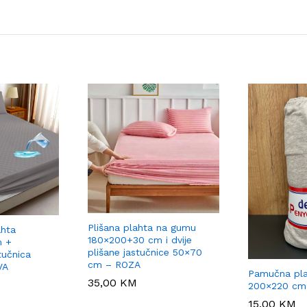
Plišana plahta na gumu
ahta
180×200+30 cm i dvije
m +
plišane jastučnice 50×70
tučnica
cm – ROZA
VA
Pamučna pl
35,00
35,00
KM
KM
200×220 cm
15,00
15,00
KM
KM