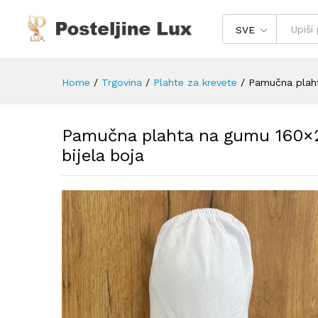
SVE
Home
/
Trgovina
/
Plahte za krevete
/
Pamučna plaht
Pamučna plahta na gumu 160×
bijela boja