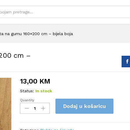
a na gumu 160×200 cm – bijela boja
200 cm –
13,00
KM
Status:
In stock
Quantity
Pamučna
Dodaj u košaricu
plahta
na
gumu
160x200