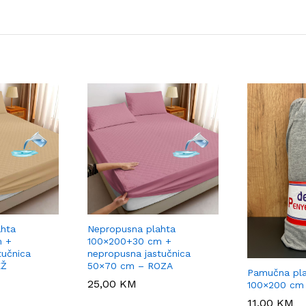
ahta
Nepropusna plahta
m +
100×200+30 cm +
tučnica
nepropusna jastučnica
EŽ
50×70 cm – ROZA
Pamučna pl
25,00
25,00
KM
KM
100×200 cm 
11,00
11,00
KM
KM