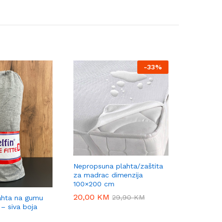
-
33%
Nepropsuna plahta/zaštita
Nepropus
za madrac dimenzija
160×200+
100×200 cm
nepropusn
50×70 cm
20,00
20,00
KM
KM
29,90
29,90
KM
KM
ahta na gumu
32,00
32,00
K
K
– siva boja