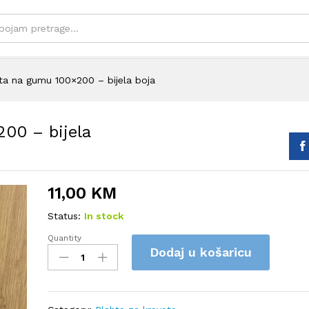
a na gumu 100×200 – bijela boja
00 – bijela
11,00
KM
Status:
In stock
Quantity
Pamučna
Dodaj u košaricu
plahta
na
gumu
100x200