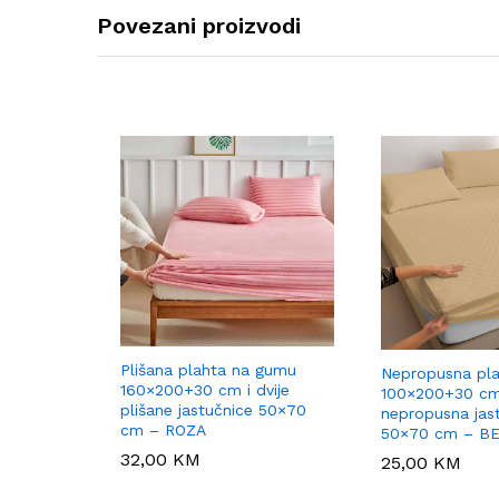
Povezani proizvodi
Plišana plahta na gumu
Nepropusna pl
160×200+30 cm i dvije
100×200+30 c
plišane jastučnice 50×70
nepropusna jas
cm – ROZA
50×70 cm – B
32,00
32,00
KM
KM
25,00
25,00
KM
KM