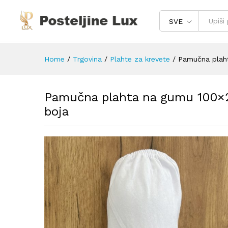
SVE
Home
/
Trgovina
/
Plahte za krevete
/
Pamučna plaht
Pamučna plahta na gumu 100×2
boja