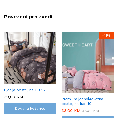
Povezani proizvodi
-
11%
Djecija posteljina DJ-15
30,00
KM
Premium jednokrevetna
posteljina lux-110
Dodaj u košaricu
33,00
KM
37,00
KM