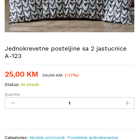
Jednokrevetne posteljine sa 2 jastucnice
A-123
25,00
KM
30,00
KM
(-17%)
Status:
In stock
Quantity
Jednokrevetne
posteljine
sa
2
jastucnice
A-
123
Categories:
Akcijski proizvodi
,
Posteljine jednokrevetne