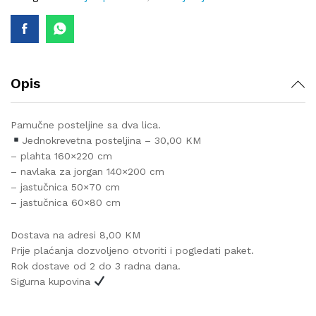
quantity
Opis
Pamučne posteljine sa dva lica.
Jednokrevetna posteljina – 30,00 KM
– plahta 160×220 cm
– navlaka za jorgan 140×200 cm
– jastučnica 50×70 cm
– jastučnica 60×80 cm
Dostava na adresi 8,00 KM
Prije plaćanja dozvoljeno otvoriti i pogledati paket.
Rok dostave od 2 do 3 radna dana.
Sigurna kupovina