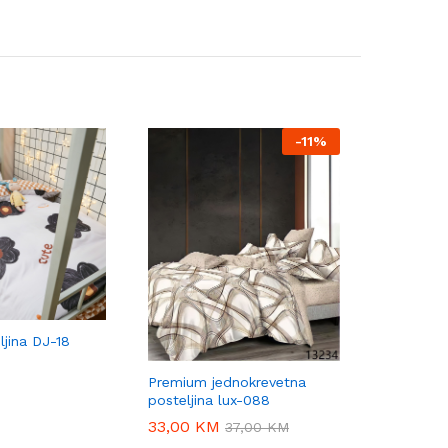
-
11%
ljina DJ-18
Premium jednokrevetna
posteljina lux-088
33,00
33,00
KM
KM
37,00
37,00
KM
KM