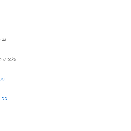
e za
an u toku
 DO
I DO