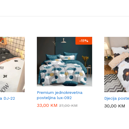
-
11%
Premium jednokrevetna
posteljina lux-092
na DJ-22
Djecija poste
33,00
33,00
KM
KM
37,00
37,00
KM
KM
30,00
30,00
KM
KM