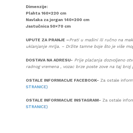
Dimenzije:
Plahta 160×220 cm
Navlaka za jorgan 140×200 cm
Jastučnica 50×70 cm
UPUTE ZA PRANJE –
Prati u mašini ili ručno na mak
uklanjanje mrlja. – Držite tamne boje što je više mo
DOSTAVA NA ADRESU-
Prije plaćanja dozvoljeno otv
radnog vremena , vozac brze poste zove na taj broj 
OSTALE INFORMACIJE FACEBOOK-
Za ostale inform
STRANICE)
OSTALE INFORMACIJE INSTAGRAM-
Za ostale infor
STRANICE)