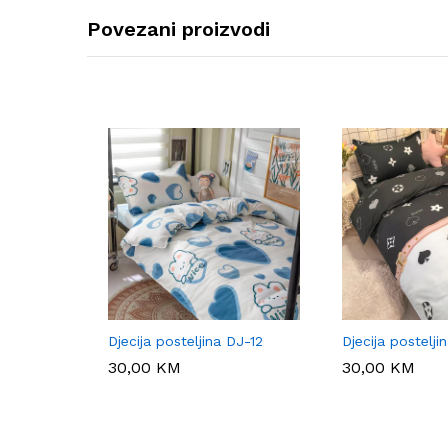
Povezani proizvodi
Djecija posteljina DJ-12
Djecija postelji
30,00
30,00
KM
KM
30,00
30,00
KM
KM