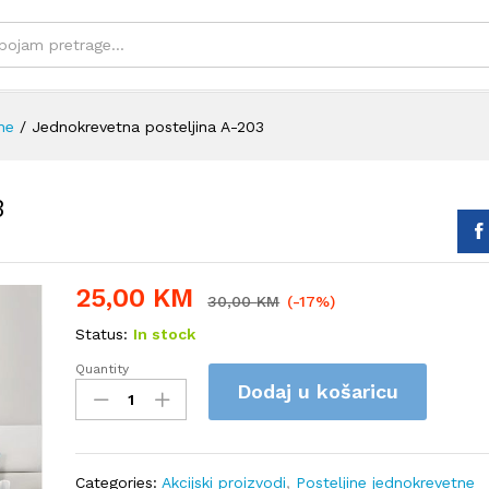
ne
/
Jednokrevetna posteljina A-203
3
25,00
KM
30,00
KM
(-17%)
Status:
In stock
Quantity
Jednokrevetna
Dodaj u košaricu
posteljina
A-
203
quantity
Categories:
Akcijski proizvodi
,
Posteljine jednokrevetne