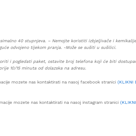
simalno 40 stupnjeva. – Nemojte koristiti izbjeljivače i kemikalij
guće odvojeno tijekom pranja. -Može se sušiti u sušilici.
oriti i pogledati paket, ostavite broj telefona koji će biti dostup
prije 10/15 minuta od dolazska na adresu.
acije mozete nas kontaktirati na nasoj facebook stranici
(KLIKNI
macije mozete nas kontaktirati na nasoj instagram stranici
(KLIKN