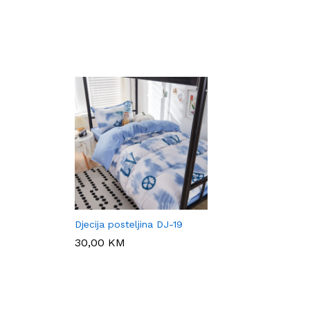
Djecija posteljina DJ-19
30,00
30,00
KM
KM