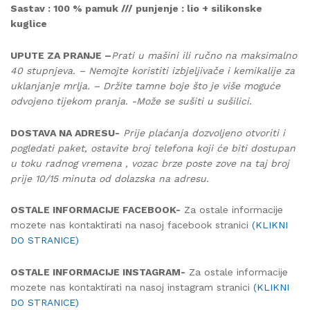
Sastav : 100 % pamuk /// punjenje : lio + silikonske
kuglice
UPUTE ZA PRANJE –
Prati u mašini ili ručno na maksimalno
40 stupnjeva. – Nemojte koristiti izbjeljivače i kemikalije za
uklanjanje mrlja. – Držite tamne boje što je više moguće
odvojeno tijekom pranja. -Može se sušiti u sušilici.
DOSTAVA NA ADRESU-
Prije plaćanja dozvoljeno otvoriti i
pogledati paket, ostavite broj telefona koji će biti dostupan
u toku radnog vremena , vozac brze poste zove na taj broj
prije 10/15 minuta od dolazska na adresu.
OSTALE INFORMACIJE FACEBOOK-
Za ostale informacije
mozete nas kontaktirati na nasoj facebook stranici
(KLIKNI
DO STRANICE)
OSTALE INFORMACIJE INSTAGRAM-
Za ostale informacije
mozete nas kontaktirati na nasoj instagram stranici
(KLIKNI
DO STRANICE)