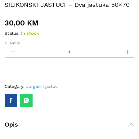
SILIKONSKI JASTUCI – Dva jastuka 50×70
30,00
KM
Status:
In stock
Quantity
SILIKONSKI
JASTUCI
-
Dva
jastuka
50x70
quantity
Category:
Jorgani i jastuci
Opis