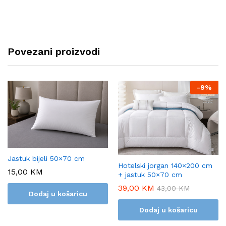
Povezani proizvodi
-
9%
Jastuk bijeli 50×70 cm
Hotelski jorgan 140×200 cm
15,00
KM
+ jastuk 50×70 cm
39,00
KM
43,00
KM
Dodaj u košaricu
Dodaj u košaricu