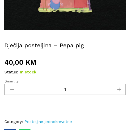
Dječija posteljina – Pepa pig
40,00
KM
Status:
In stock
Quantity
Dječija
posteljina
-
Pepa
pig
quantity
Category:
Posteljine jednokrevetne