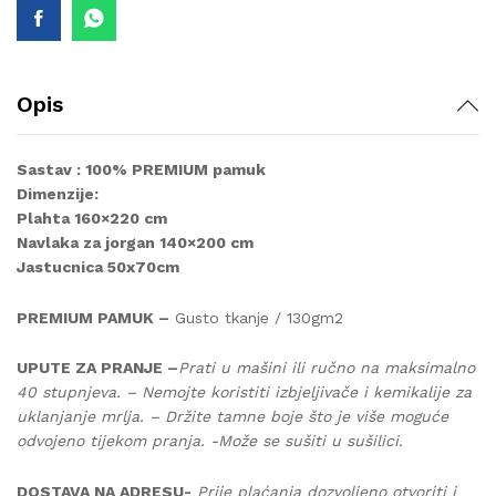
Opis
Sastav : 100% PREMIUM pamuk
Dimenzije:
Plahta 160×220 cm
Navlaka za jorgan 140×200 cm
Jastucnica 50x70cm
PREMIUM PAMUK –
Gusto tkanje / 130gm2
UPUTE ZA PRANJE –
Prati u mašini ili ručno na maksimalno
40 stupnjeva. – Nemojte koristiti izbjeljivače i kemikalije za
uklanjanje mrlja. – Držite tamne boje što je više moguće
odvojeno tijekom pranja. -Može se sušiti u sušilici.
DOSTAVA NA ADRESU-
Prije plaćanja dozvoljeno otvoriti i