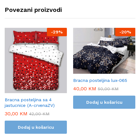
Povezani proizvodi
-
29%
-
20%
Bracna posteljina lux-065
40,00
KM
50,00
KM
Bracna posteljina sa 4
Dodaj u košaricu
jastucnice (A-crvenaZV)
30,00
KM
42,00
KM
Dodaj u košaricu