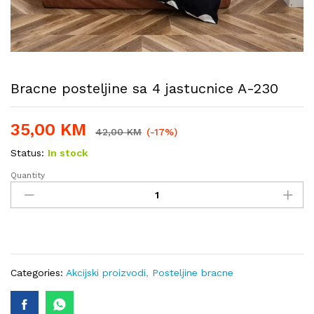
Bracne posteljine sa 4 jastucnice A-230
35,00
KM
42,00
KM
(-17%)
Status:
In stock
Quantity
Bracne
posteljine
sa
4
jastucnice
A-
230
Categories:
Akcijski proizvodi
,
Posteljine bracne
quantity