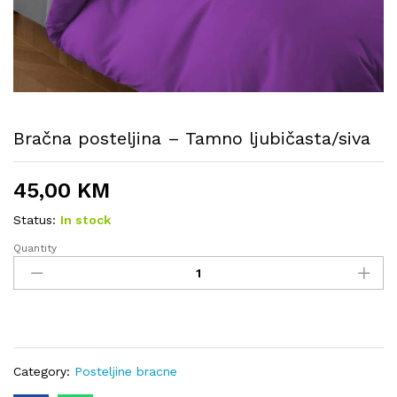
Bračna posteljina – Tamno ljubičasta/siva
45,00
KM
Status:
In stock
Quantity
Bračna
posteljina
-
Tamno
ljubičasta/siva
quantity
Category:
Posteljine bracne