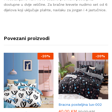
dostupne u dvije veličine. Za bračne krevete nudimo set od 6
dijelova koji uključuje plahte, navlaku za jorgan i 4 jastučnice.
Povezani proizvodi
-
20%
-
20%
Bracna posteljina lux-002
40,00
KM
50,00
KM