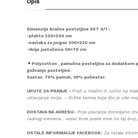
Opis
Dimenzije bračne posteljine SET 4/1 ;
-plahta 220×240 cm
-navlaka za jorgan 200×220 cm
-dvije jastučnice 50×70 cm
Polycotton , pamučna posteljina sa dodatkom pol
gužvanje posteljine.
Sastav: 70% pamuk, 30% poliester.
UPUTE ZA PRANJE –
Prati u mašini ili ručno na mak
uklanjanje mrlja. – Držite tamne boje što je više mo
DOSTAVA NA ADRESU-
Prije plaćanja dozvoljeno otv
radnog vremena , vozac brze poste zove na taj broj 
OSTALE INFORMACIJE FACEBOOK-
Za ostale inform