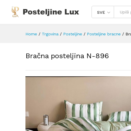
SVE
Home
/
Trgovina
/
Posteljine
/
Posteljine bracne
/
Br
Bračna posteljina N-896