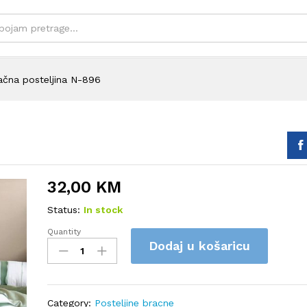
ačna posteljina N-896
32,00
KM
Status:
In stock
Quantity
Bračna
Dodaj u košaricu
posteljina
N-
896
quantity
Category:
Posteljine bracne