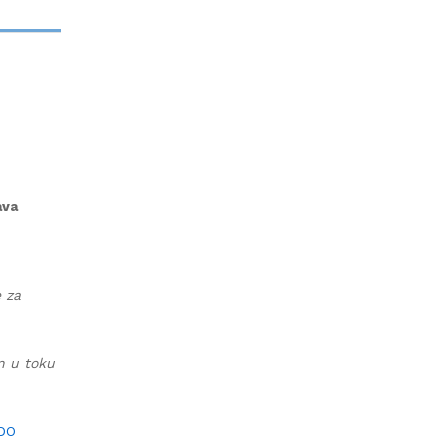
ava
e za
an u toku
 DO