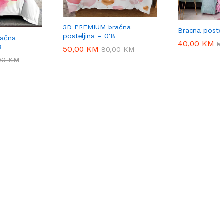
3D PREMIUM bračna
Bracna poste
posteljina – 018
ačna
40,00
40,00
KM
KM
3
50,00
50,00
KM
KM
80,00
80,00
KM
KM
00
00
KM
KM