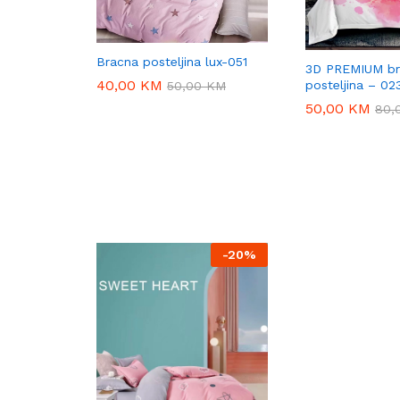
Bracna posteljina lux-051
3D PREMIUM br
40,00
40,00
KM
KM
posteljina – 02
50,00
50,00
KM
KM
50,00
50,00
KM
KM
80,
80,
-
20%