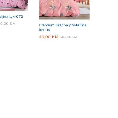
ljina lux-072
50,00
50,00
KM
KM
Premium bračna posteljina
lux-115
40,00
40,00
KM
KM
50,00
50,00
KM
KM