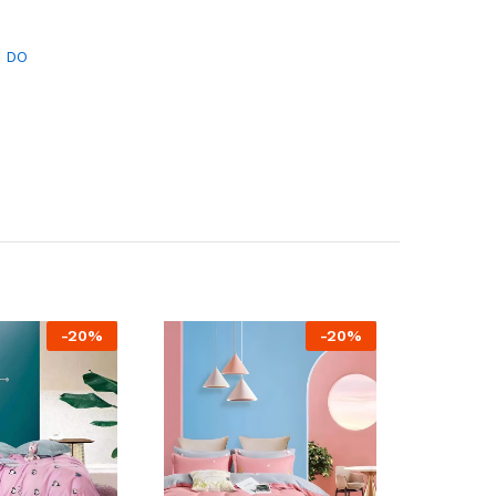
I DO
-
20%
-
20%