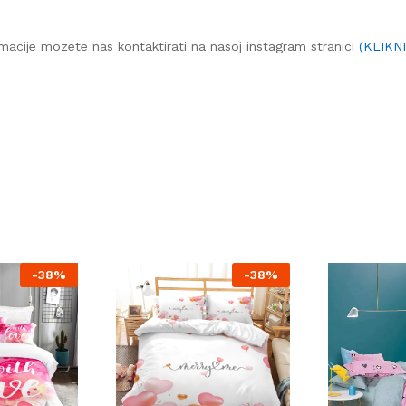
macije mozete nas kontaktirati na nasoj instagram stranici
(KLIKN
-
38%
-
38%