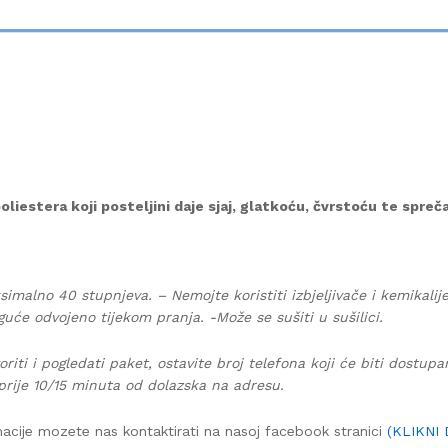
iestera koji posteljini daje sjaj, glatkoću, čvrstoću te spreč
simalno 40 stupnjeva. – Nemojte koristiti izbjeljivače i kemikalij
guće odvojeno tijekom pranja. -Može se sušiti u sušilici.
oriti i pogledati paket, ostavite broj telefona koji će biti dostup
prije 10/15 minuta od dolazska na adresu.
acije mozete nas kontaktirati na nasoj facebook stranici
(KLIKNI