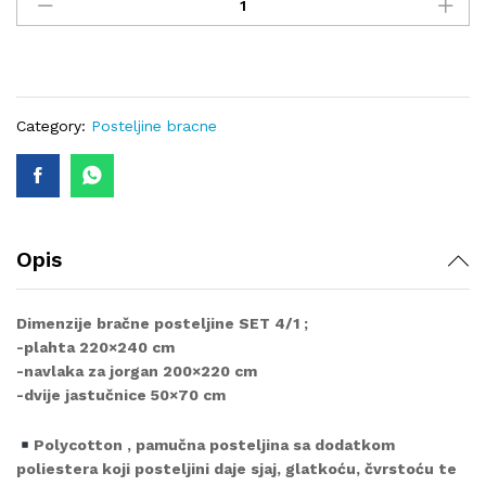
posteljina
N-
882
quantity
Category:
Posteljine bracne
Opis
Dimenzije bračne posteljine SET 4/1 ;
-plahta 220×240 cm
-navlaka za jorgan 200×220 cm
-dvije jastučnice 50×70 cm
Polycotton , pamučna posteljina sa dodatkom
poliestera koji posteljini daje sjaj, glatkoću, čvrstoću te