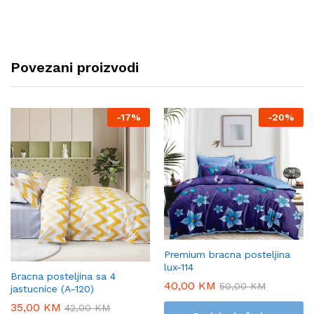
Povezani proizvodi
-
17%
-
20%
Premium bracna posteljina
lux-114
Bracna posteljina sa 4
40,00
KM
50,00
KM
jastucnice (A-120)
35,00
KM
42,00
KM