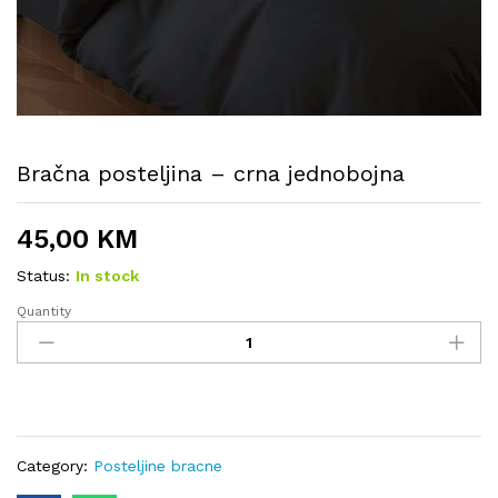
Bračna posteljina – crna jednobojna
45,00
KM
Status:
In stock
Quantity
Bračna
posteljina
-
crna
jednobojna
quantity
Category:
Posteljine bracne