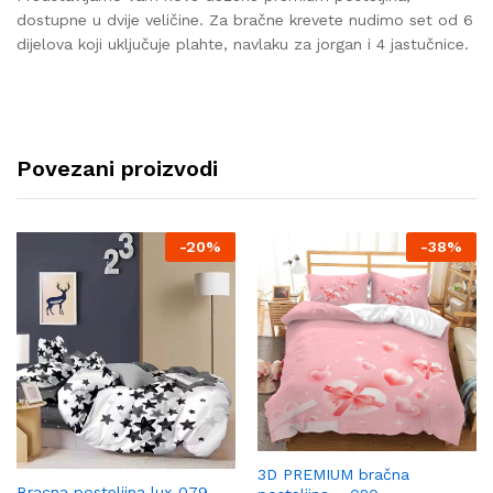
dostupne u dvije veličine. Za bračne krevete nudimo set od 6
dijelova koji uključuje plahte, navlaku za jorgan i 4 jastučnice.
Povezani proizvodi
-
20%
-
38%
3D PREMIUM bračna
Bracna posteljina lux-079