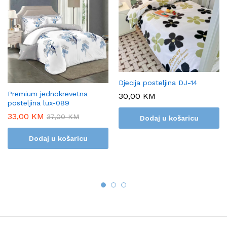
Djecija posteljina DJ-14
Premium jednokrevetna
30,00
KM
posteljina lux-089
33,00
KM
37,00
KM
Dodaj u košaricu
Dodaj u košaricu