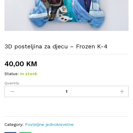
3D posteljina za djecu – Frozen K-4
40,00
KM
Status:
In stock
Quantity
3D
posteljina
za
djecu
-
Frozen
K-
Category:
Posteljine jednokrevetne
4