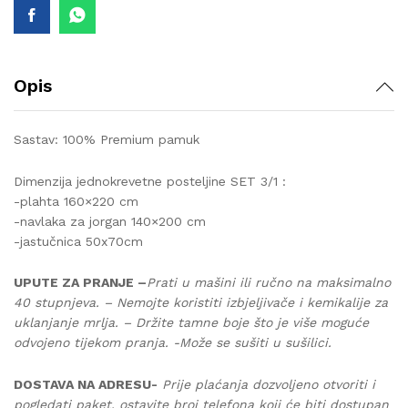
quantity
Opis
Sastav: 100% Premium pamuk
Dimenzija jednokrevetne posteljine SET 3/1 :
-plahta 160×220 cm
-navlaka za jorgan 140×200 cm
-jastučnica 50x70cm
UPUTE ZA PRANJE –
Prati u mašini ili ručno na maksimalno
40 stupnjeva. – Nemojte koristiti izbjeljivače i kemikalije za
uklanjanje mrlja. – Držite tamne boje što je više moguće
odvojeno tijekom pranja. -Može se sušiti u sušilici.
DOSTAVA NA ADRESU-
Prije plaćanja dozvoljeno otvoriti i
pogledati paket, ostavite broj telefona koji će biti dostupan