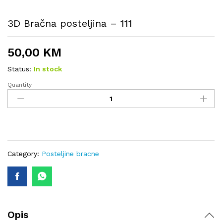
3D Bračna posteljina – 111
50,00
KM
Status:
In stock
Quantity
3D
Bračna
posteljina
-
111
quantity
Category:
Posteljine bracne
Opis