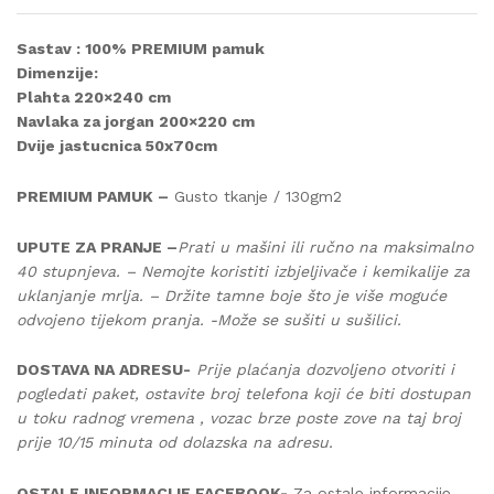
Sastav : 100% PREMIUM pamuk
Dimenzije:
Plahta 220×240 cm
Navlaka za jorgan 200×220 cm
Dvije jastucnica 50x70cm
PREMIUM PAMUK –
Gusto tkanje / 130gm2
UPUTE ZA PRANJE –
Prati u mašini ili ručno na maksimalno
40 stupnjeva. – Nemojte koristiti izbjeljivače i kemikalije za
uklanjanje mrlja. – Držite tamne boje što je više moguće
odvojeno tijekom pranja. -Može se sušiti u sušilici.
DOSTAVA NA ADRESU-
Prije plaćanja dozvoljeno otvoriti i
pogledati paket, ostavite broj telefona koji će biti dostupan
u toku radnog vremena , vozac brze poste zove na taj broj
prije 10/15 minuta od dolazska na adresu.
OSTALE INFORMACIJE FACEBOOK-
Za ostale informacije