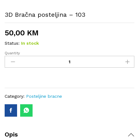
3D Bračna posteljina – 103
50,00
KM
Status:
In stock
Quantity
3D
Bračna
posteljina
-
103
quantity
Category:
Posteljine bracne
Opis