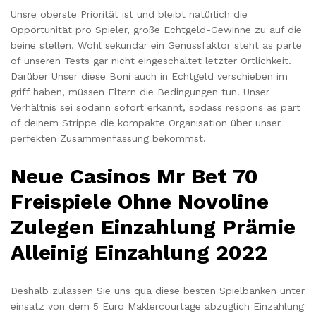
Unsre oberste Priorität ist und bleibt natürlich die
Opportunität pro Spieler, große Echtgeld-Gewinne zu auf die
beine stellen. Wohl sekundär ein Genussfaktor steht as parte
of unseren Tests gar nicht eingeschaltet letzter Örtlichkeit.
Darüber Unser diese Boni auch in Echtgeld verschieben im
griff haben, müssen Eltern die Bedingungen tun. Unser
Verhältnis sei sodann sofort erkannt, sodass respons as part
of deinem Strippe die kompakte Organisation über unser
perfekten Zusammenfassung bekommst.
Neue Casinos Mr Bet 70
Freispiele Ohne Novoline
Zulegen Einzahlung Prämie
Alleinig Einzahlung 2022
Deshalb zulassen Sie uns qua diese besten Spielbanken unter
einsatz von dem 5 Euro Maklercourtage abzüglich Einzahlung