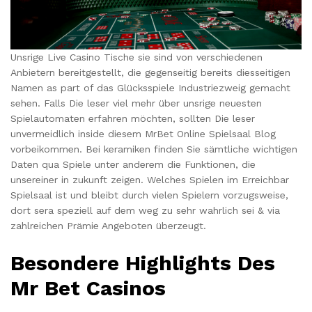
Unsrige Live Casino Tische sie sind von verschiedenen
Anbietern bereitgestellt, die gegenseitig bereits diesseitigen
Namen as part of das Glücksspiele Industriezweig gemacht
sehen. Falls Die leser viel mehr über unsrige neuesten
Spielautomaten erfahren möchten, sollten Die leser
unvermeidlich inside diesem MrBet Online Spielsaal Blog
vorbeikommen. Bei keramiken finden Sie sämtliche wichtigen
Daten qua Spiele unter anderem die Funktionen, die
unsereiner in zukunft zeigen. Welches Spielen im Erreichbar
Spielsaal ist und bleibt durch vielen Spielern vorzugsweise,
dort sera speziell auf dem weg zu sehr wahrlich sei & via
zahlreichen Prämie Angeboten überzeugt.
Besondere Highlights Des
Mr Bet Casinos