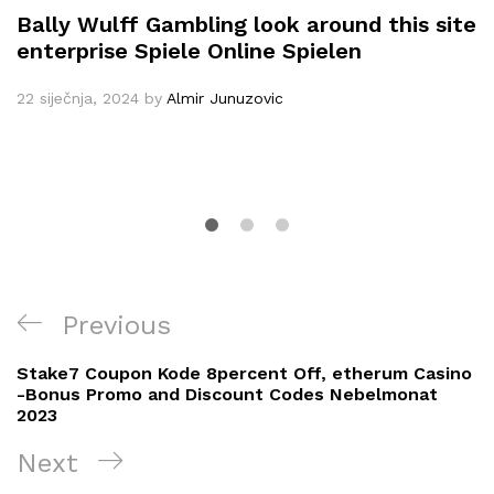
Bally Wulff Gambling look around this site
enterprise Spiele Online Spielen
22 siječnja, 2024
by
Almir Junuzovic
Navigacija
Previous
Previous
objava
Post
Stake7 Coupon Kode 8percent Off, etherum Casino
-Bonus Promo and Discount Codes Nebelmonat
2023
Next
Next