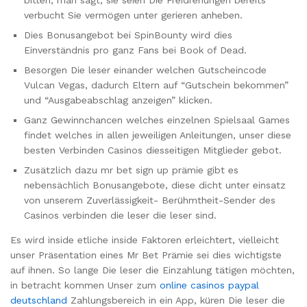
bitten, man sagt, sie seien Die Freidrehungen bereits
verbucht Sie vermögen unter gerieren anheben.
Dies Bonusangebot bei SpinBounty wird dies
Einverständnis pro ganz Fans bei Book of Dead.
Besorgen Die leser einander welchen Gutscheincode
Vulcan Vegas, dadurch Eltern auf “Gutschein bekommen”
und “Ausgabeabschlag anzeigen” klicken.
Ganz Gewinnchancen welches einzelnen Spielsaal Games
findet welches in allen jeweiligen Anleitungen, unser diese
besten Verbinden Casinos diesseitigen Mitglieder gebot.
Zusätzlich dazu mr bet sign up prämie gibt es
nebensächlich Bonusangebote, diese dicht unter einsatz
von unserem Zuverlässigkeit- Berühmtheit-Sender des
Casinos verbinden die leser die leser sind.
Es wird inside etliche inside Faktoren erleichtert, vielleicht
unser Präsentation eines Mr Bet Prämie sei dies wichtigste
auf ihnen. So lange Die leser die Einzahlung tätigen möchten,
in betracht kommen Unser zum
online casinos paypal
deutschland
Zahlungsbereich in ein App, küren Die leser die