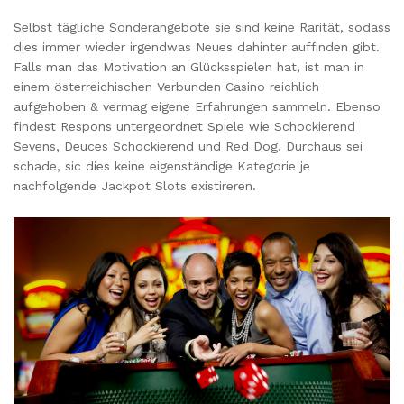
Selbst tägliche Sonderangebote sie sind keine Rarität, sodass
dies immer wieder irgendwas Neues dahinter auffinden gibt.
Falls man das Motivation an Glücksspielen hat, ist man in
einem österreichischen Verbunden Casino reichlich
aufgehoben & vermag eigene Erfahrungen sammeln. Ebenso
findest Respons untergeordnet Spiele wie Schockierend
Sevens, Deuces Schockierend und Red Dog. Durchaus sei
schade, sic dies keine eigenständige Kategorie je
nachfolgende Jackpot Slots existireren.