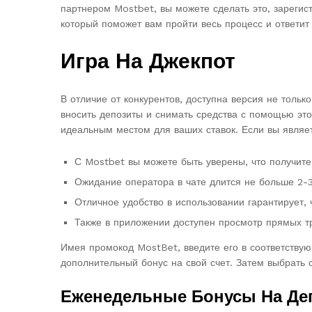
партнером Mostbet, вы можете сделать это, зарегист
который поможет вам пройти весь процесс и ответит
Игра На Джекпот
В отличие от конкурентов, доступна версия не только
вносить депозиты и снимать средства с помощью это
идеальным местом для ваших ставок. Если вы являе
С Mostbet вы можете быть уверены, что получит
Ожидание оператора в чате длится не больше 2-3
Отличное удобство в использовании гарантирует, 
Также в приложении доступен просмотр прямых тр
Имея промокод MostBet, введите его в соответствую
дополнительный бонус на свой счет. Затем выбрать 
Еженедельные Бонусы На Де