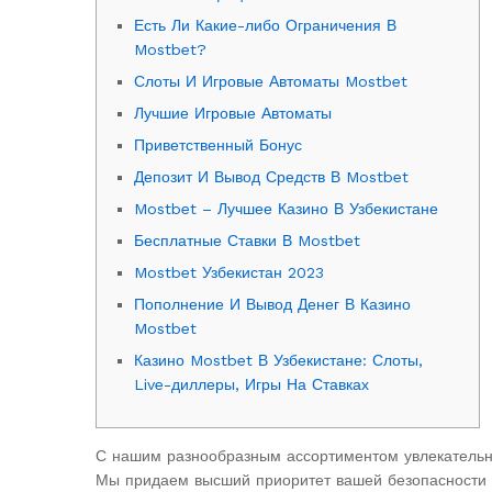
Есть Ли Какие-либо Ограничения В
Mostbet?
Слоты И Игровые Автоматы Mostbet
Лучшие Игровые Автоматы
Приветственный Бонус
Депозит И Вывод Средств В Mostbet
Mostbet – Лучшее Казино В Узбекистане
Бесплатные Ставки В Mostbet
Mostbet Узбекистан 2023
Пополнение И Вывод Денег В Казино
Mostbet
Казино Mostbet В Узбекистане: Слоты,
Live-диллеры, Игры На Ставках
С нашим разнообразным ассортиментом увлекательны
Мы придаем высший приоритет вашей безопасности и