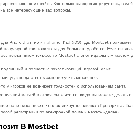
рировавшись на их сайте. Как только вы зарегистрируетесь, вам 
 на все интересующие вас вопросы.
 для Android os, но и i phone, iPad (iOS). Да, Mostbet принимает
й популярной криптовалюты для большего удобства. Если вы явля
тесь поклонником гольфа, то Mostbet станет идеальным местом д
е подлинный и полностью захватывающий игровой опыт.
 минут, иногда ответ можно получить мгновенно.
что у игроков не возникнет трудностей с использованием сайта.
ансляций матчей в отличном качестве, когда вы можете делать ст
щее поле ниже, после чего активируется кнопка «Проверить». Есл
способ регистрации по электронной почте и нажать «далее».
позит В Mostbet