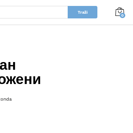
Traži
0
тан
ложени
tonda