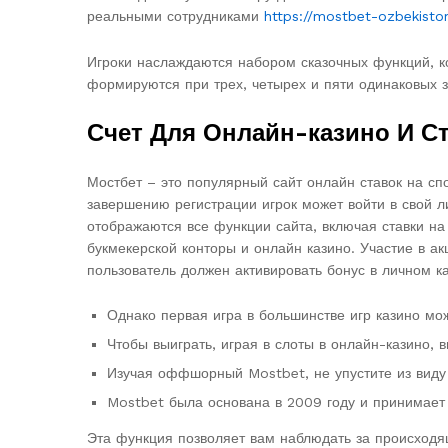
реальными сотрудниками
https://mostbet-ozbekist
Игроки наслаждаются набором сказочных функций, к
формируются при трех, четырех и пяти одинаковых з
Счет Для Онлайн-казино И С
Мостбет – это популярный сайт онлайн ставок на сп
завершению регистрации игрок может войти в свой л
отображаются все функции сайта, включая ставки на
букмекерской конторы и онлайн казино. Участие в а
пользователь должен активировать бонус в личном к
Однако первая игра в большинстве игр казино мо
Чтобы выиграть, играя в слоты в онлайн-казино,
Изучая оффшорный Mostbet, не упустите из виду
Mostbet была основана в 2009 году и принимает 
Эта функция позволяет вам наблюдать за происходящ