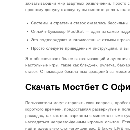
захватывающий мир азартных развлечений. Просто с
простому доступу к аккаунту вы сможете делать ставк
Системы и стратегии ставок оказались бессильны
Онлайн-букмекер MostBet — один из самых надеж
Это подтверждают многочисленные отзывы игроков
Просто следуйте приведенным инструкциям, и вы 
Это обеспечивает более захватывающий и аутентичны
настольные игры, такие как блэкджек, рулетка, бакк
ставок. С помощью бесплатных вращений вы можете 
Скачать Мостбет С Офи
Пользователи могут отправить свои вопросы, пробл
короткого времени, предоставляя развернутые и пол
расходах, так как есть варианты с минимальными с
насладиться непревзойденным игровым опытом. Если 
найти идеальную слот-игру для вас. В блоке LIVE и