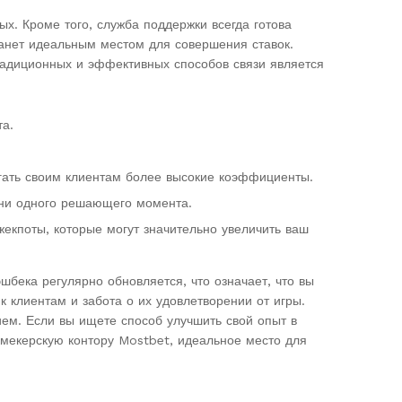
х. Кроме того, служба поддержки всегда готова
танет идеальным местом для совершения ставок.
радиционных и эффективных способов связи является
та.
гать своим клиентам более высокие коэффициенты.
ь ни одного решающего момента.
екпоты, которые могут значительно увеличить ваш
шбека регулярно обновляется, что означает, что вы
к клиентам и забота о их удовлетворении от игры.
ием. Если вы ищете способ улучшить свой опыт в
кмекерскую контору Mostbet, идеальное место для