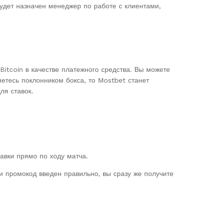
будет назначен менеджер по работе с клиентами,
 Bitcoin в качестве платежного средства. Вы можете
етесь поклонником бокса, то Mostbet станет
ля ставок.
авки прямо по ходу матча.
и промокод введен правильно, вы сразу же получите