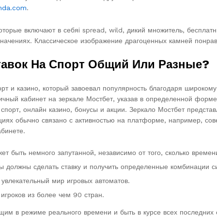
onda.com
.
оторые включают в себяi spread, wild, дикий множитель, беспла
начениях. Классическое изображение драгоценных камней понрави
тавок На Спорт Общий Или Разные?
орт и казино, который завоевал популярность благодаря широком
ичный кабинет на зеркале Мостбет, указав в определенной форме
 спорт, онлайн казино, бонусы и акции. Зеркало Мостбет предста
кциях обычно связано с активностью на платформе, например, сов
абинете.
жет быть немного запутанной, независимо от того, сколько врем
 вы должны сделать ставку и получить определенные комбинации с
 увлекательный мир игровых автоматов.
игроков из более чем 90 стран.
им в режиме реального времени и быть в курсе всех последних сч