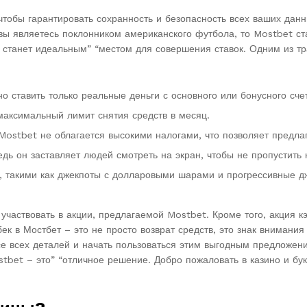
обы гарантировать сохранность и безопасность всех ваших данны
вы являетесь поклонником американского футбола, то Mostbet с
t станет идеальным” “местом для совершения ставок. Одним из т
о ставить только реальные деньги с основного или бонусного сче
максимальный лимит снятия средств в месяц.
Mostbet не облагается высокими налогами, что позволяет предла
едь он заставляет людей смотреть на экран, чтобы не пропустит
 такими как джекпоты с долларовыми шарами и прогрессивные дж
участвовать в акции, предлагаемой Mostbet. Кроме того, акция кэ
ек в Мостбет – это не просто возврат средств, это знак внимания 
се всех деталей и начать пользоваться этим выгодным предложен
stbet – это” “отличное решение. Добро пожаловать в казино и бу