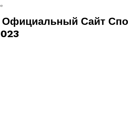
ие
n Официальный Сайт Спо
2023