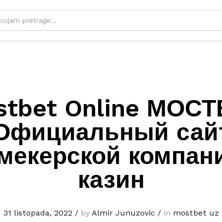
stbet Online МОСТ
Официальный сай
мекерской компан
казин
31 listopada, 2022
/
by
Almir Junuzovic
/
in
mostbet uz