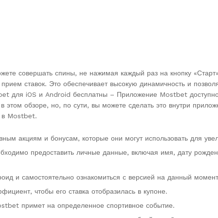
ете совершать спины, не нажимая каждый раз на кнопку «Старт»
 прием ставок. Это обеспечивает высокую динамичность и позволя
bet для iOS и Android бесплатны – Приложение Mostbet доступно
этом обзоре, но, по сути, вы можете сделать это внутри приложе
 в Mostbet.
ивным акциям и бонусам, которые они могут использовать для уве
обходимо предоставить личные данные, включая имя, дату рожде
роид и самостоятельно ознакомиться с версией на данный момент
фициент, чтобы его ставка отобразилась в купоне.
ostbet примет на определенное спортивное событие.