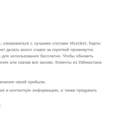
, ознакомиться с лучшими слотами MostBet. Карты
ет делать много ставок за короткий промежуток
 для использования бесплатно. Чтобы обновить
ния или скачав все заново. Клиенты из Узбекистана
личения своей прибыли.
ния и контактную информацию, а также придумать
.