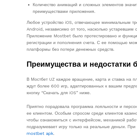
Количество анимаций и сложных элементов значит
преимуществами приложения.
Любое устройство iOS, отвечающее минимальным тре
Android, независимо от того, насколько устаревшим
Приложение Mostbet было протестировано и функцио
регистрации и пополнения счета. С ее помощью мож
платформы без потери денежных средств.
Преимущества и недостатки 
В Мостбет UZ каждое вращение, карта и ставка на п
ждут более 600 игр, адаптированных к вашим предп
кнопку “Скачать для iOS” ниже.
Приятно порадовала программа лояльности и персон
ее клиентом. Особым спросом среди клиентов казино
чтобы ознакомиться с интерфейсом, механикой работ
подразумевает игру только на реальные деньги. При 
mostbet apk
.