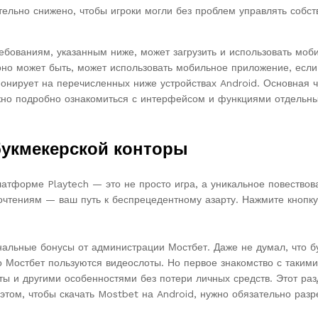
ельно снижено, чтобы игроки могли без проблем управлять собст
бованиям, указанным ниже, может загрузить и использовать моб
 оно может быть, может использовать мобильное приложение, есл
нирует на перечисленных ниже устройствах Android. Основная ч
но подробно ознакомиться с интерфейсом и функциями отдельных
букмекерской конторы
латформе Playtech — это не просто игра, а уникальное повество
очтениям — ваш путь к беспрецедентному азарту. Нажмите кнопку
альные бонусы от администрации Мостбет. Даже не думал, что б
 Мостбет пользуются видеослоты. Но первое знакомство с такими
ы и другими особенностями без потери личных средств. Этот раз
этом, чтобы скачать Mostbet на Android, нужно обязательно разр