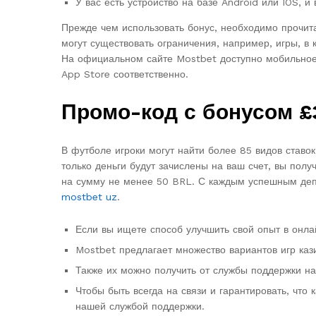
У вас есть устройство на базе Android или IOS, 
Прежде чем использовать бонус, необходимо прочит
могут существовать ограничения, например, игры, в
На официальном сайте Mostbet доступно мобильное п
App Store соответственно.
Промо-код с бонусом £
В футболе игроки могут найти более 85 видов ставо
только деньги будут зачислены на ваш счет, вы пол
на сумму не менее 50 BRL. С каждым успешным депо
mostbet uz
.
Если вы ищете способ улучшить свой опыт в онла
Mostbet предлагает множество вариантов игр кази
Также их можно получить от службы поддержки на
Чтобы быть всегда на связи и гарантировать, чт
нашей службой поддержки.