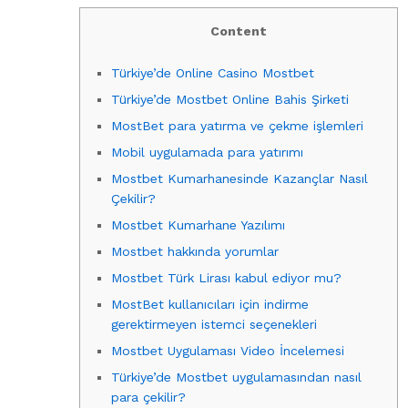
Content
Türkiye’de Online Casino Mostbet
Türkiye’de Mostbet Online Bahis Şirketi
MostBet para yatırma ve çekme işlemleri
Mobil uygulamada para yatırımı
Mostbet Kumarhanesinde Kazançlar Nasıl
Çekilir?
Mostbet Kumarhane Yazılımı
Mostbet hakkında yorumlar
Mostbet Türk Lirası kabul ediyor mu?
MostBet kullanıcıları için indirme
gerektirmeyen istemci seçenekleri
Mostbet Uygulaması Video İncelemesi
Türkiye’de Mostbet uygulamasından nasıl
para çekilir?