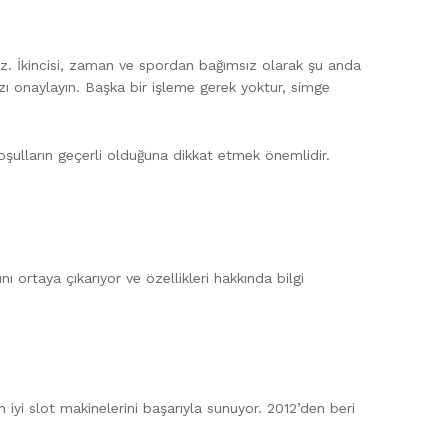
siniz. İkincisi, zaman ve spordan bağımsız olarak şu anda
ımızı onaylayın. Başka bir işleme gerek yoktur, simge
 koşulların geçerli olduğuna dikkat etmek önemlidir.
nı ortaya çıkarıyor ve özellikleri hakkında bilgi
iyi slot makinelerini başarıyla sunuyor. 2012’den beri