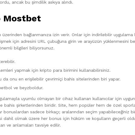
du, ancak bu şimdilik askıya alındı.
o Mostbet
ısı üzerinden bağlanmanıza izin verir. Onlar için indirilebilir uygul
 erişmek için adresini URL çubuğuna girin ve arayüzün yüklenmesini b
emli bilgileri biliyorsunuz.
rebilir.
mleri yapmak için kripto para birimini kullanabilirsiniz.
 onu en erişilebilir çevrimiçi bahis sitelerinden biri yapar.
sketbol ve beyzboldur.
amayla uyumlu olmayan bir cihaz kullanan kullanıcılar için uygun bi
ine bahis şirketlerinden biridir. Site, hem popüler hem de özel sporl
lar bonuslardan sadece birkaçı; aralarından seçim yapabileceğiniz b
süresi dahil olmak üzere her bonus için hüküm ve koşulların geçerli 
ı ve anlamaları tavsiye edilir.