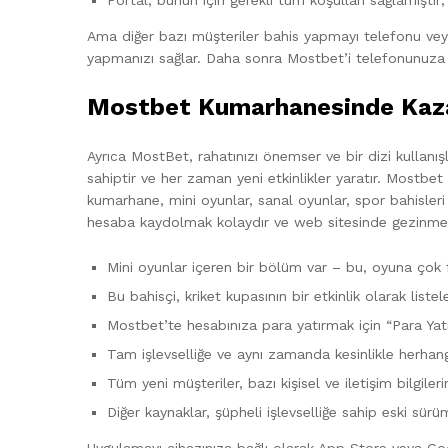
Ama diğer bazı müşteriler bahis yapmayı telefonu veya 
yapmanızı sağlar. Daha sonra Mostbet’i telefonunuza n
Mostbet Kumarhanesinde Kazan
Ayrıca MostBet, rahatınızı önemser ve bir dizi kullanış
sahiptir ve her zaman yeni etkinlikler yaratır. Mostbet
kumarhane, mini oyunlar, sanal oyunlar, spor bahisleri
hesaba kaydolmak kolaydır ve web sitesinde gezinmek 
Mini oyunlar içeren bir bölüm var – bu, oyuna çok f
Bu bahisçi, kriket kupasının bir etkinlik olarak li
Mostbet’te hesabınıza para yatırmak için “Para Yatır
Tam işlevselliğe ve aynı zamanda kesinlikle herhangi
Tüm yeni müşteriler, bazı kişisel ve iletişim bilgiler
Diğer kaynaklar, şüpheli işlevselliğe sahip eski sürüm