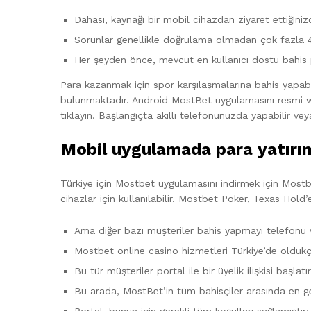
Dahası, kaynağı bir mobil cihazdan ziyaret ettiğin
Sorunlar genellikle doğrulama olmadan çok fazla 
Her şeyden önce, mevcut en kullanıcı dostu bahis p
Para kazanmak için spor karşılaşmalarına bahis yapabil
bulunmaktadır. Android MostBet uygulamasını resmi web 
tıklayın. Başlangıçta akıllı telefonunuzda yapabilir ve
Mobil uygulamada para yatırı
Türkiye için Mostbet uygulamasını indirmek için Most
cihazlar için kullanılabilir. Mostbet Poker, Texas Hol
Ama diğer bazı müşteriler bahis yapmayı telefonu ve
Mostbet online casino hizmetleri Türkiye’de oldukç
Bu tür müşteriler portal ile bir üyelik ilişkisi başlat
Bu arada, MostBet’in tüm bahisçiler arasında en ge
Portal, bunun için gerekli tüm koşulları sağlamıştı