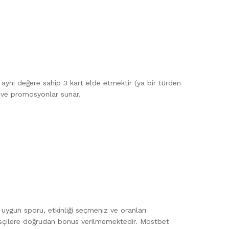
aynı değere sahip 3 kart elde etmektir (ya bir türden
r ve promosyonlar sunar.
 uygun sporu, etkinliği seçmeniz ve oranları
bahisçilere doğrudan bonus verilmemektedir. Mostbet