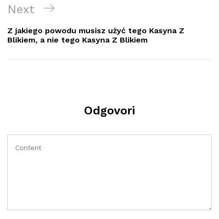
Next
Next
Post
Z jakiego powodu musisz użyć tego Kasyna Z
Blikiem, a nie tego Kasyna Z Blikiem
Odgovori