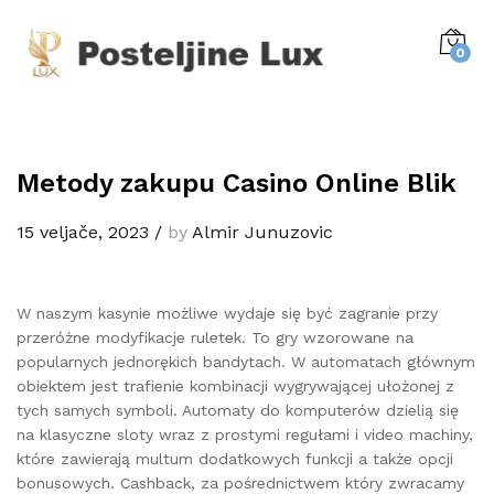
0
Metody zakupu Casino Online Blik
15 veljače, 2023
/
by
Almir Junuzovic
W naszym kasynie możliwe wydaje się być zagranie przy
przeróżne modyfikacje ruletek. To gry wzorowane na
popularnych jednorękich bandytach. W automatach głównym
obiektem jest trafienie kombinacji wygrywającej ułożonej z
tych samych symboli. Automaty do komputerów dzielią się
na klasyczne sloty wraz z prostymi regułami i video machiny,
które zawierają multum dodatkowych funkcji a także opcji
bonusowych. Cashback, za pośrednictwem który zwracamy