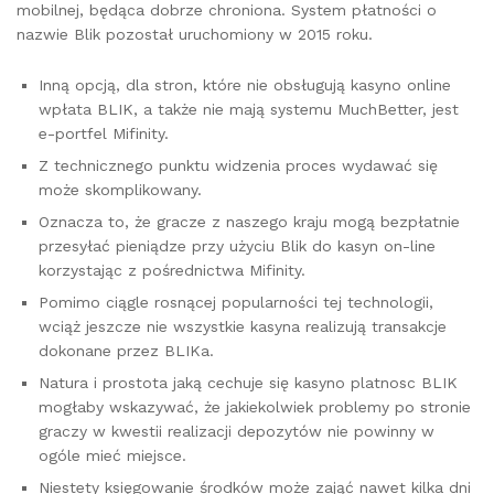
mobilnej, będąca dobrze chroniona. System płatności o
nazwie Blik pozostał uruchomiony w 2015 roku.
Inną opcją, dla stron, które nie obsługują kasyno online
wpłata BLIK, a także nie mają systemu MuchBetter, jest
e-portfel Mifinity.
Z technicznego punktu widzenia proces wydawać się
może skomplikowany.
Oznacza to, że gracze z naszego kraju mogą bezpłatnie
przesyłać pieniądze przy użyciu Blik do kasyn on-line
korzystając z pośrednictwa Mifinity.
Pomimo ciągle rosnącej popularności tej technologii,
wciąż jeszcze nie wszystkie kasyna realizują transakcje
dokonane przez BLIKa.
Natura i prostota jaką cechuje się kasyno platnosc BLIK
mogłaby wskazywać, że jakiekolwiek problemy po stronie
graczy w kwestii realizacji depozytów nie powinny w
ogóle mieć miejsce.
Niestety księgowanie środków może zająć nawet kilka dni