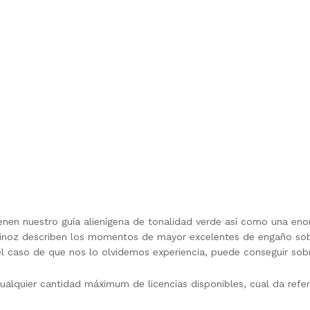
ienen nuestro guía alienígena de tonalidad verde así­ como una e
asinoz describen los momentos de mayor excelentes de engaño s
 el caso de que nos lo olvidemos experiencia, puede conseguir so
cualquier cantidad máximum de licencias disponibles, cual da refer