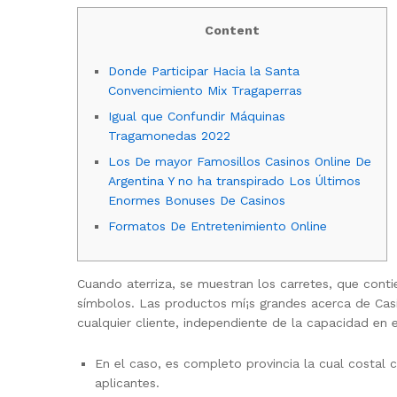
Content
Donde Participar Hacia la Santa
Convencimiento Mix Tragaperras
Igual que Confundir Máquinas
Tragamonedas 2022
Los De mayor Famosillos Casinos Online De
Argentina Y no ha transpirado Los Últimos
Enormes Bonuses De Casinos
Formatos De Entretenimiento Online
Cuando aterriza, se muestran los carretes, que cont
símbolos. Las productos mí¡s grandes acerca de C
cualquier cliente, independiente de la capacidad en
En el caso, es completo provincia la cual costal 
aplicantes.