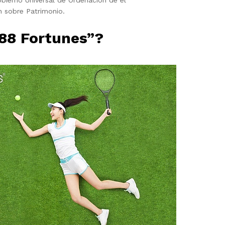
bierno Universal de Ordenación de el
n sobre Patrimonio.
88 Fortunes”?