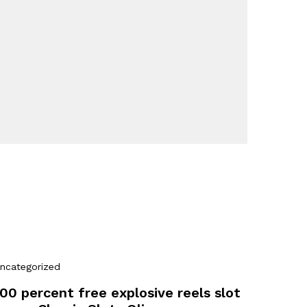
ncategorized
100 percent free explosive reels slot