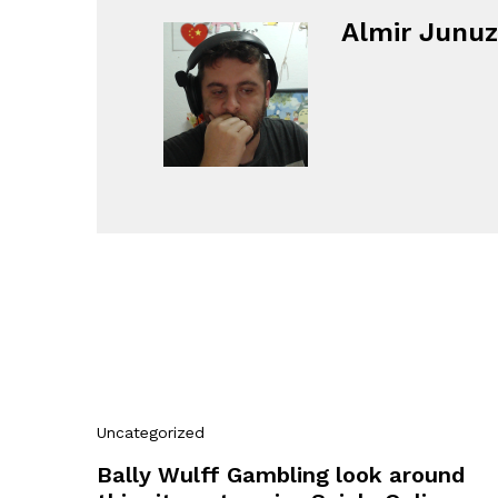
Almir Junuz
Uncategorized
Bally Wulff Gambling look around