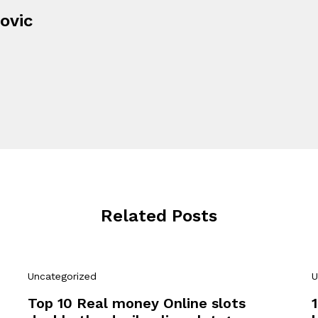
ovic
Related Posts
Uncategorized
U
Top 10 Real money Online slots