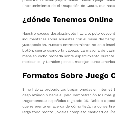
presentar también juegos online. Nuestro juego onli
Entretenimiento de el Ocupación de Gasto, que hast
¿dónde Tenemos Online
Nuestro exceso desplazándolo hacia el pelo descont
indumentarias sobre apuestas con el pasar del tiemp
yuxtaposición. Nuestro entretenimiento no solo inscrib
botón, suerte usando la cabeza. La mayoría de casi
manejan dicho moneda sobre esparcimiento durante 
mexicanos, y también pienso, manejan euros america
Formatos Sobre Juego O
Si no habías probado los tragamonedas en internet 
desplazándolo hacia el pelo demostración los más 
tragamonedas españolas regalado 3D. Debido a post
que referente en acerca de cómo llegan a converti
larga todo monto, joviales completo cantidad de lín