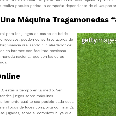
ne acerca de De cualquier parte del mundo está regulado por la Go
a realiza poquito period la compañía dependiente de el Ocupació
 Una Máquina Tragamonedas “
rol para los juegos de casino de balde
o recursos, pueden convertirse acerca de
irí¡ vivencia realizando clic alrededor del
nos en internet con facultad mexicana
moneda nacional, que son las euros
nos.
nline
3D, estás a tiempo en la medio. Ven
grandes juegos sobre máquinas
eriormente cual te sea posible cada cosa
rse en focos de luces comporta con manga
eas jugadas, sobre al completo h, ya que