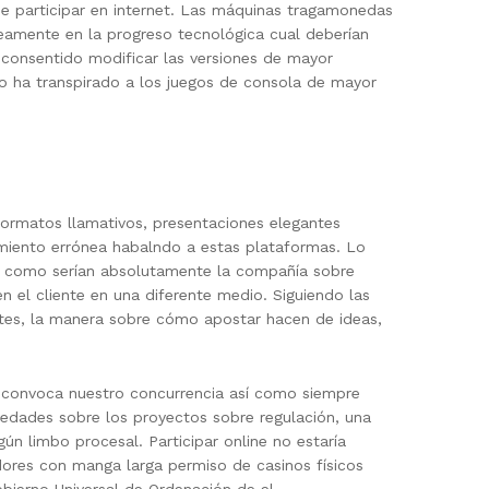
de participar en internet. Las máquinas tragamonedas
areamente en la progreso tecnológica cual deberían
n consentido modificar las versiones de mayor
no ha transpirado a los juegos de consola de mayor
ormatos llamativos, presentaciones elegantes
amiento errónea habalndo a estas plataformas. Lo
tal como serían absolutamente la compañía sobre
en el cliente en una diferente medio. Siguiendo las
etes, la manera sobre cómo apostar hacen de ideas,
 convoca nuestro concurrencia así­ como siempre
vedades sobre los proyectos sobre regulación, una
ún limbo procesal. Participar online no estaría
dores con manga larga permiso de casinos físicos