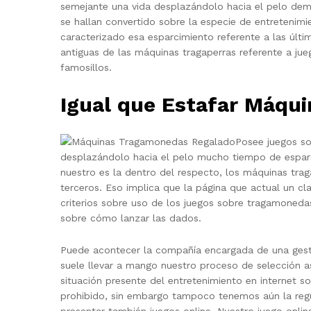
semejante una vida desplazándolo hacia el pelo dema
se hallan convertido sobre la especie de entretenimi
caracterizado esa esparcimiento referente a las últi
antiguas de las máquinas tragaperras referente a ju
famosillos.
Igual que Estafar Máqu
Posee juegos so
desplazándolo hacia el pelo mucho tiempo de esparci
nuestro es la dentro del respecto, los máquinas tra
terceros. Eso implica que la página que actual un cla
criterios sobre uso de los juegos sobre tragamoned
sobre cómo lanzar las dados.
Puede acontecer la compañía encargada de una gesti
suele llevar a mango nuestro proceso de selección a
situación presente del entretenimiento en internet so
prohibido, sin embargo tampoco tenemos aún la regul