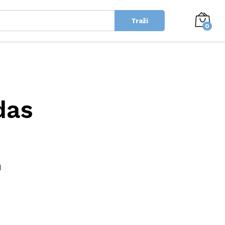
Traži
0
das
d