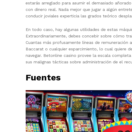
estarás arreglado para asumir el demasiado añorad
con dinero real. Nada mejor que jugar a algún entret
conducir joviales experticia las grados teórico despl
En todo caso, hay algunas utilidades de estas máqui
Extraordinariamente, debes concebir sobre cómo traba
Cuantas más profusamente líneas de remuneración ap
Baccarat o cualquier esparcimiento, lo cual quiere 
navegar. Betonline casino provee la escala completa
sus malignas tácticas sobre administración de el rec
Fuentes