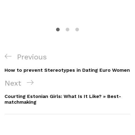
Navigacija
Previous
Previous
objava
Post
How to prevent Stereotypes in Dating Euro Women
Next
Next
Post
Courting Estonian Girls: What Is It Like? » Best-
matchmaking