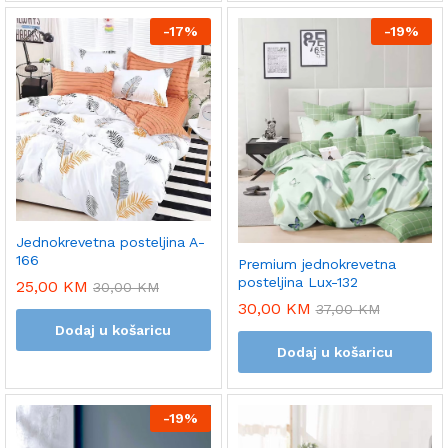
-
17%
-
19%
Jednokrevetna posteljina A-
166
Premium jednokrevetna
posteljina Lux-132
25,00
KM
30,00
KM
30,00
KM
37,00
KM
Dodaj u košaricu
Dodaj u košaricu
-
19%