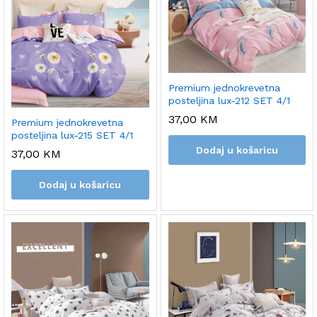
Premium jednokrevetna
posteljina lux-212 SET 4/1
37,00
KM
Premium jednokrevetna
posteljina lux-215 SET 4/1
Dodaj u košaricu
37,00
KM
Dodaj u košaricu