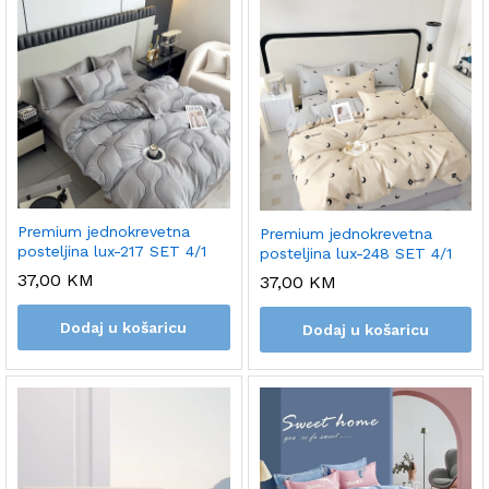
Premium jednokrevetna
Premium jednokrevetna
posteljina lux-217 SET 4/1
posteljina lux-248 SET 4/1
37,00
KM
37,00
KM
Dodaj u košaricu
Dodaj u košaricu