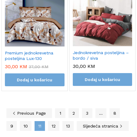
Jednokrevetna posteljina –
Premium jednokrevetna
bordo / siva
posteljina Lux-130
30,00
KM
30,00
KM
37,00
KM
Dodaj u košaricu
Dodaj u košaricu
Previous Page
1
2
3
…
8
9
10
11
12
13
Sljedeća stranica