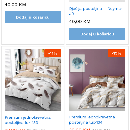
40,00
KM
Dječija posteljina – Neymar
JR
Dodaj u košaricu
40,00
KM
Dodaj u košaricu
-
11%
-
19%
Premium jednokrevetna
Premium jednokrevetna
posteljina lux-134
posteljina lux-133
30,00
KM