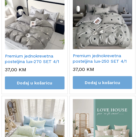
Premium jednokrevetna
Premium jednokrevetna
posteljina lux-250 SET 4/1
posteljina lux-270 SET 4/1
37,00
KM
37,00
KM
Dodaj u košaricu
Dodaj u košaricu