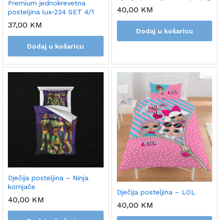
Premium jednokrevetna
40,00
KM
posteljina lux-224 SET 4/1
37,00
KM
Dodaj u košaricu
Dodaj u košaricu
Dječija posteljina – Ninja
kornjače
Dječija posteljina – LOL
40,00
KM
40,00
KM