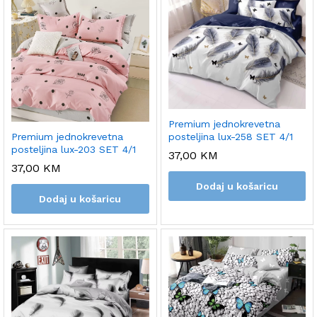
Premium jednokrevetna
posteljina lux-258 SET 4/1
Premium jednokrevetna
posteljina lux-203 SET 4/1
37,00
KM
37,00
KM
Dodaj u košaricu
Dodaj u košaricu