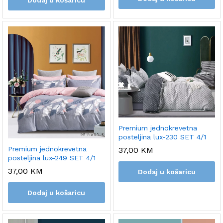
Premium jednokrevetna
posteljina lux-230 SET 4/1
Premium jednokrevetna
37,00
KM
posteljina lux-249 SET 4/1
37,00
KM
Dodaj u košaricu
Dodaj u košaricu