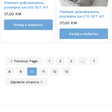
Premium jednokrevetna
posteljina lux-255 SET 4/1
Premium jednokrevetna
37,00
KM
posteljina lux-270 SET 4/1
37,00
KM
Dodaj u košaricu
Dodaj u košaricu
Previous Page
1
2
3
…
7
8
9
10
11
12
13
Sljedeća stranica