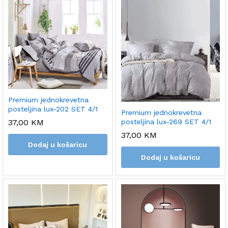
Premium jednokrevetna
posteljina lux-202 SET 4/1
Premium jednokrevetna
37,00
KM
posteljina lux-269 SET 4/1
37,00
KM
Dodaj u košaricu
Dodaj u košaricu