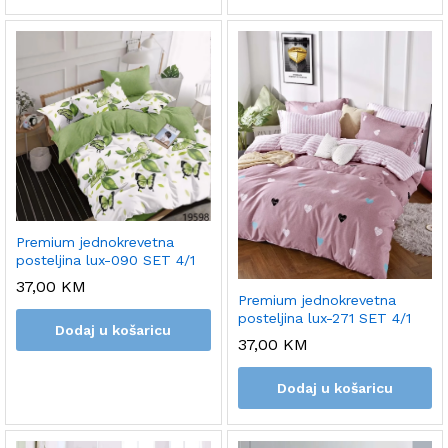
Premium jednokrevetna
posteljina lux-090 SET 4/1
37,00
KM
Premium jednokrevetna
posteljina lux-271 SET 4/1
Dodaj u košaricu
37,00
KM
Dodaj u košaricu