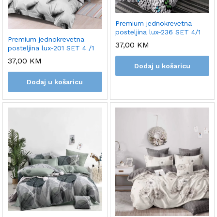
Premium jednokrevetna
posteljina lux-236 SET 4/1
Premium jednokrevetna
37,00
KM
posteljina lux-201 SET 4 /1
37,00
KM
Dodaj u košaricu
Dodaj u košaricu