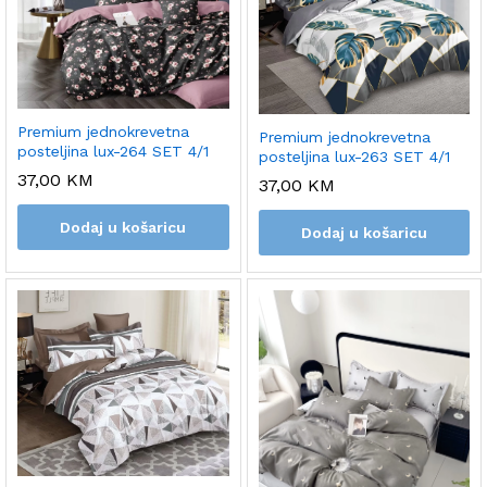
Premium jednokrevetna
Premium jednokrevetna
posteljina lux-264 SET 4/1
posteljina lux-263 SET 4/1
37,00
KM
37,00
KM
Dodaj u košaricu
Dodaj u košaricu