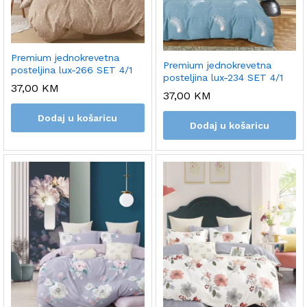
Premium jednokrevetna
Premium jednokrevetna
posteljina lux-266 SET 4/1
posteljina lux-234 SET 4/1
37,00
KM
37,00
KM
Dodaj u košaricu
Dodaj u košaricu