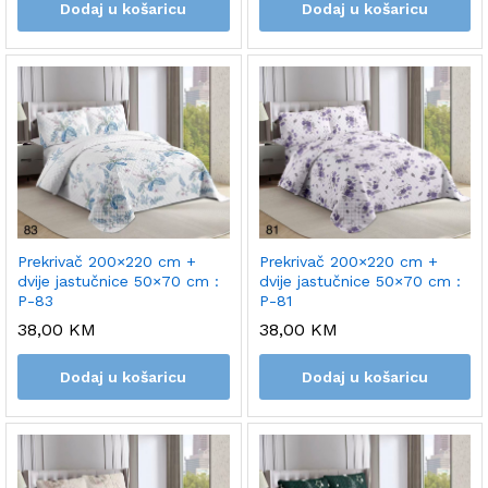
Dodaj u košaricu
Dodaj u košaricu
Prekrivač 200×220 cm +
Prekrivač 200×220 cm +
dvije jastučnice 50×70 cm :
dvije jastučnice 50×70 cm :
P-83
P-81
38,00
KM
38,00
KM
Dodaj u košaricu
Dodaj u košaricu