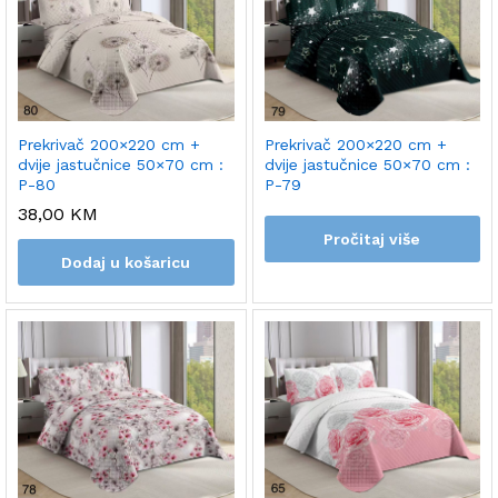
Prekrivač 200×220 cm +
Prekrivač 200×220 cm +
dvije jastučnice 50×70 cm :
dvije jastučnice 50×70 cm :
P-80
P-79
38,00
KM
Pročitaj više
Dodaj u košaricu