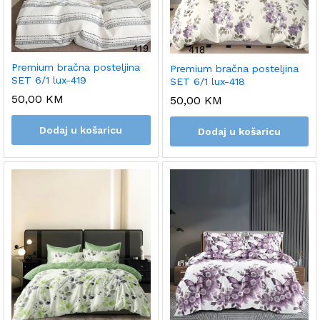
Premium bračna posteljina
Premium bračna posteljina
SET 6/1 lux-419
SET 6/1 lux-418
50,00
KM
50,00
KM
Dodaj u košaricu
Dodaj u košaricu