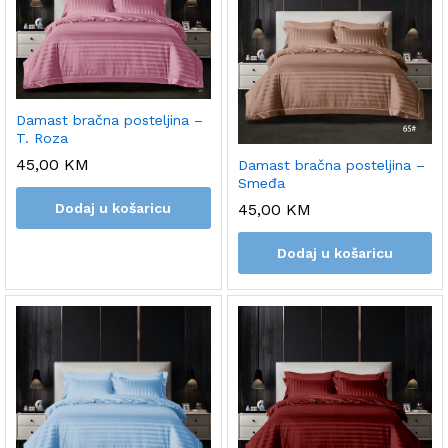
Damast bračna posteljina –
T. Roza
45,00
KM
Damast bračna posteljina –
Smeđa
45,00
KM
Dodaj u košaricu
Dodaj u košaricu