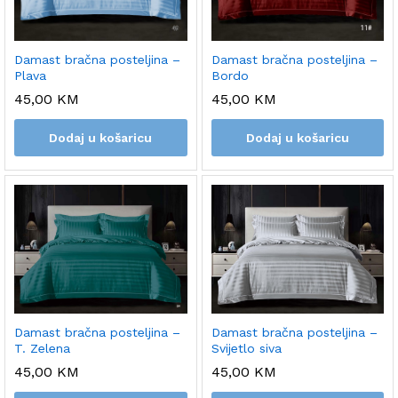
Damast bračna posteljina –
Damast bračna posteljina –
Plava
Bordo
45,00
KM
45,00
KM
Dodaj u košaricu
Dodaj u košaricu
Damast bračna posteljina –
Damast bračna posteljina –
T. Zelena
Svijetlo siva
45,00
KM
45,00
KM