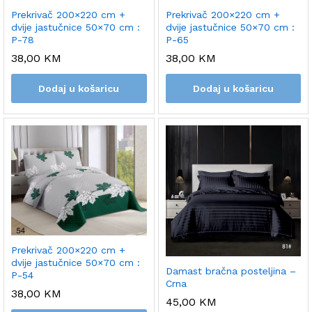
Prekrivač 200×220 cm +
Prekrivač 200×220 cm +
dvije jastučnice 50×70 cm :
dvije jastučnice 50×70 cm :
P-78
P-65
38,00
KM
38,00
KM
Dodaj u košaricu
Dodaj u košaricu
Prekrivač 200×220 cm +
dvije jastučnice 50×70 cm :
Damast bračna posteljina –
P-54
Crna
38,00
KM
45,00
KM