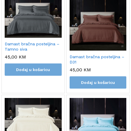
Damast bračna posteljina –
Tamno siva
45,00
KM
Damast bračna posteljina –
D31
45,00
KM
Dodaj u košaricu
Dodaj u košaricu