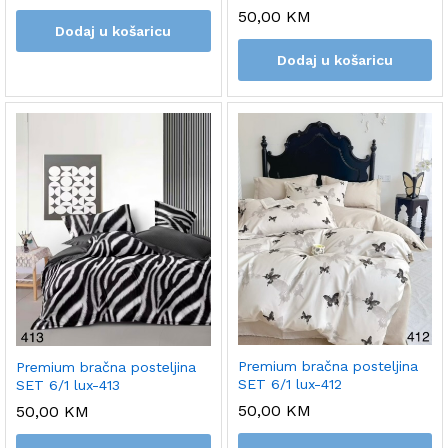
50,00
KM
Dodaj u košaricu
Dodaj u košaricu
Premium bračna posteljina
Premium bračna posteljina
SET 6/1 lux-412
SET 6/1 lux-413
50,00
KM
50,00
KM