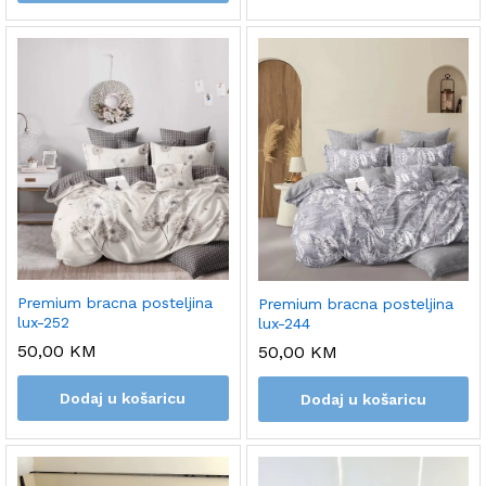
Premium bracna posteljina
Premium bracna posteljina
lux-252
lux-244
50,00
KM
50,00
KM
Dodaj u košaricu
Dodaj u košaricu