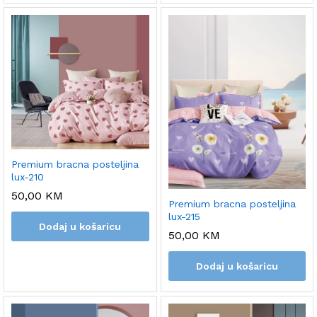
Premium bracna posteljina
lux-210
50,00
KM
Premium bracna posteljina
lux-215
Dodaj u košaricu
50,00
KM
Dodaj u košaricu