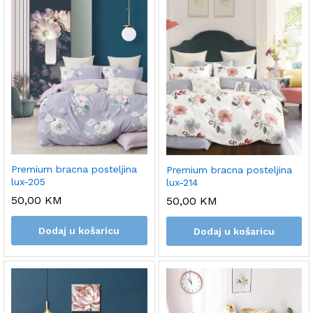
Premium bracna posteljina
Premium bracna posteljina
lux-205
lux-214
50,00
KM
50,00
KM
Dodaj u košaricu
Dodaj u košaricu