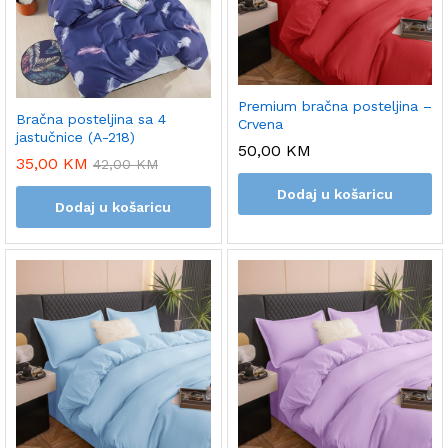
Premium bračna posteljina –
Bračna posteljina sa 4
Crvena
jastučnice (A-218)
50,00
KM
35,00
KM
42,00
KM
Dodaj u košaricu
Dodaj u košaricu