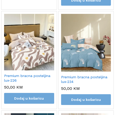
Dodaj u košaricu
Premium bracna posteljina
Premium bracna posteljina
lux-226
lux-234
50,00
KM
50,00
KM
Dodaj u košaricu
Dodaj u košaricu