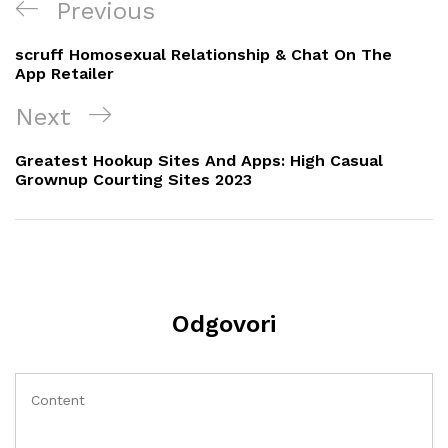
Navigacija
Previous
Previous
objava
Post
‎scruff Homosexual Relationship & Chat On The
App Retailer
Next
Next
Post
Greatest Hookup Sites And Apps: High Casual
Grownup Courting Sites 2023
Odgovori