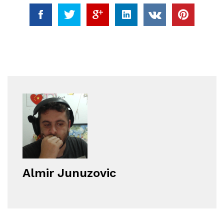
Almir Junuzovic