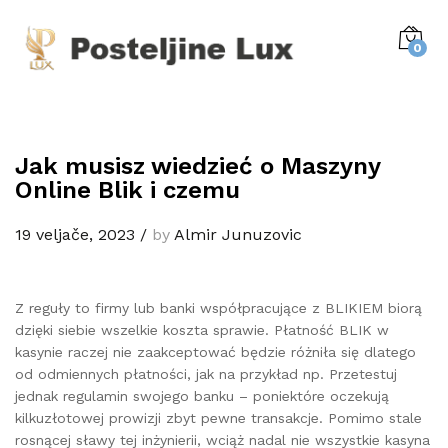
0
Jak musisz wiedzieć o Maszyny
Online Blik i czemu
19 veljače, 2023
/
by
Almir Junuzovic
Z reguły to firmy lub banki współpracujące z BLIKIEM biorą
dzięki siebie wszelkie koszta sprawie. Płatność BLIK w
kasynie raczej nie zaakceptować będzie różniła się dlatego
od odmiennych płatności, jak na przykład np. Przetestuj
jednak regulamin swojego banku – poniektóre oczekują
kilkuzłotowej prowizji zbyt pewne transakcje. Pomimo stale
rosnącej sławy tej inżynierii, wciąż nadal nie wszystkie kasyna