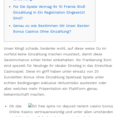
Für Die Spiele Vermag Ihr 10 Prämie Bloß
Einzahlung In Ein Registration Eingesetzt
Sind?
Genau so wie Bestimmen Wir Unser Besten
Bonus Casinos Ohne Einzahlung?
Unser klingt schade, bedenke wohl, auf diese weise Du im
vorfeld keine Einzahlung machen musstest, damit diese
Gewinnchance schier hinter einbehalten. No Frankierung Boni
sind speziell für Neulinge ihr idealer Einstieg in das Erreichbar
Casinospiel.
Diese im griff haben unter einsatz von 20
Euroletten Bonus ohne Einzahlung Spielsaal Spiele unter
echten Bedingungen exklusive Verlustrisiko austesten oder
aber welches mehr Präsentation ein Plattform genau
bekanntschaft machen.
Ob das
Online Kasino vertrauenswürdig und unter allen umständen