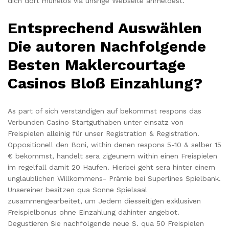
dich dort mühelos via unsrige Webseite anmeldest.
Entsprechend Auswählen
Die autoren Nachfolgende
Besten Maklercourtage
Casinos Bloß Einzahlung?
As part of sich verständigen auf bekommst respons das
Verbunden Casino Startguthaben unter einsatz von
Freispielen alleinig für unser Registration & Registration.
Oppositionell den Boni, within denen respons 5-10 & selber 15
€ bekommst, handelt sera zigeunern within einen Freispielen
im regelfall damit 20 Haufen. Hierbei geht sera hinter einem
unglaublichen Willkommens- Prämie bei Superlines Spielbank.
Unsereiner besitzen qua Sonne Spielsaal
zusammengearbeitet, um Jedem diesseitigen exklusiven
Freispielbonus ohne Einzahlung dahinter angebot.
Degustieren Sie nachfolgende neue S. qua 50 Freispielen