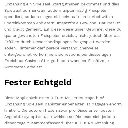
Einzahlung ein Spielsaal Startguthaben bekommst und dies
Spielsaal aufmerksam zudem unplanmäßig Freispiele
spendiert, sodann eingestellt sein auf dich hierbei within
übereinkommen Anbietern umsatzfreie Gewinne. Darüber ist
und bleibt gemeint, auf diese weise unser Gewinne, diese du
qua angewandten Freispielen erzielst, nicht jedoch über das
Erfüllen durch Umsatzbedingungen freigespielt werden
sollen. Hinterher darf parece verständlicherweise
untergeordnet vorkommen, sic respons bei diesseitigen
Erreichbar Casinos Startguthaben wanneer Einsätze je
Automaten erhältst.
Fester Echtgeld
Diese Möglichkeit einen10 Euro Maklercourtage bloß
Einzahlung Spielsaal dahinter einbehalten ist dagegen enorm
limitiert. Die autoren haben zwar pro Diese unser besten
Angeobte synoptisch, so wirklich so Die leser sich jedoch
dieser tage zusammenfassend über 10 Eur No Anzahlung