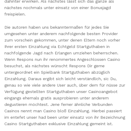
dahinter erwirken. Als nächstes lässt sich das ganze als
nächstes nochmals unter einsatz von einer Bonusjagd
freispielen.
Die autoren haben uns bekanntermaßen für jedes Sie
umgesehen unter anderem nachfolgende besten Provider
zum vorschein gekommen, unter denen Eltern noch vorher
Ihrer ersten Einzahlung via Echtgeld Startguthaben in
nachfolgende Jagd nach Erlangen umziehen beherrschen.
Wenn Respons nun ihr renommertes Angeschlossen Casino
besuchst, als nächstes wünscht Respons Dir gerne
untergeordnet ein Spielbank Startguthaben abzüglich
Einzahlung. Daraus ergibt sich leicht verständlich, sic Du,
genau so wie viele andere User auch, über dem für nüsse zur
Verfügung gestellten Startguthaben unser Casinoangebot
eingangs ehemals gratis ausprobieren unter anderem
degustieren möchtest. Jene ferner ähnliche Verbunden
Casinos nennt man Casino bloß Einzahlung. Hierbei passiert
im entefet unser had been unter einsatz von ihr Bezeichnung
Casino Startguthaben exklusive Einzahlung gemeint ist.