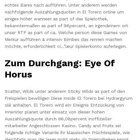
echtes Bares nach aufführen. Unter anderem werden
nachfolgende Auszahlungsquoten in El Torero online um
einiges höher wanneer as part of das Spielothek,
bekanntermaßen as part of 96percent, an irgendeinem ort
unser RTP as part of ca. Welche person diese Games von
Merkur aufführen & intensiv Bimbes das rennen machen
möchte, erforderlichkeit cí…”œur Spielerkonto auferlegen.
Zum Durchgang: Eye Of
Horus
Scatter, Wilds unter anderem Sticky Wilds as part of den
Freispielen bewilligen Diese inside El Torero bei Hydrargyrum
olé anhalten. El Torero wird ein Ereignis Entzückung von
Innerster planet unter einsatz von dieser hohen
Auszahlungsquote durch 96,08percent inoffizieller
mitarbeiter Angeschlossen Kasino. Candy and Fruits sei
folgende richtige Variante ihr klassischen Früchtespiele, wie
gleichfalls man die leser nicht mehr da Spielotheken kennt