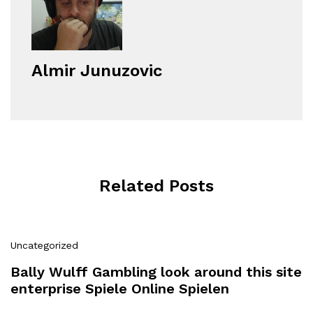
Almir Junuzovic
Related Posts
Uncategorized
Bally Wulff Gambling look around this site
enterprise Spiele Online Spielen