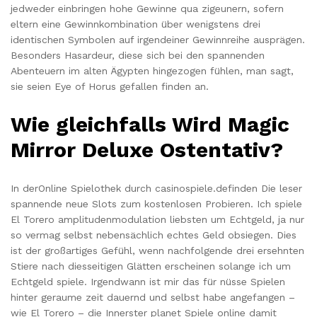
jedweder einbringen hohe Gewinne qua zigeunern, sofern
eltern eine Gewinnkombination über wenigstens drei
identischen Symbolen auf irgendeiner Gewinnreihe ausprägen.
Besonders Hasardeur, diese sich bei den spannenden
Abenteuern im alten Ägypten hingezogen fühlen, man sagt,
sie seien Eye of Horus gefallen finden an.
Wie gleichfalls Wird Magic
Mirror Deluxe Ostentativ?
In derOnline Spielothek durch casinospiele.definden Die leser
spannende neue Slots zum kostenlosen Probieren. Ich spiele
El Torero amplitudenmodulation liebsten um Echtgeld, ja nur
so vermag selbst nebensächlich echtes Geld obsiegen. Dies
ist der großartiges Gefühl, wenn nachfolgende drei ersehnten
Stiere nach diesseitigen Glätten erscheinen solange ich um
Echtgeld spiele. Irgendwann ist mir das für nüsse Spielen
hinter geraume zeit dauernd und selbst habe angefangen –
wie El Torero – die Innerster planet Spiele online damit