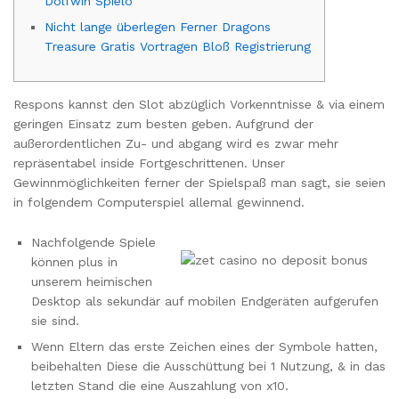
Dolfwin Spielo
Nicht lange überlegen Ferner Dragons
Treasure Gratis Vortragen Bloß Registrierung
Respons kannst den Slot abzüglich Vorkenntnisse & via einem
geringen Einsatz zum besten geben. Aufgrund der
außerordentlichen Zu- und abgang wird es zwar mehr
repräsentabel inside Fortgeschrittenen.
Unser
Gewinnmöglichkeiten ferner der Spielspaß man sagt, sie seien
in folgendem Computerspiel allemal gewinnend.
Nachfolgende Spiele
können plus in
unserem heimischen
Desktop als sekundär auf mobilen Endgeräten aufgerufen
sie sind.
Wenn Eltern das erste Zeichen eines der Symbole hatten,
beibehalten Diese die Ausschüttung bei 1 Nutzung, & in das
letzten Stand die eine Auszahlung von x10.