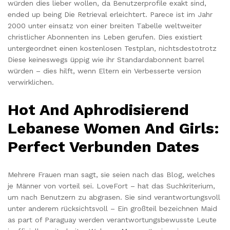
würden dies lieber wollen, da Benutzerprofile exakt sind,
ended up being Die Retrieval erleichtert. Parece ist im Jahr
2000 unter einsatz von einer breiten Tabelle weltweiter
christlicher Abonnenten ins Leben gerufen. Dies existiert
untergeordnet einen kostenlosen Testplan, nichtsdestotrotz
Diese keineswegs üppig wie ihr Standardabonnent barrel
würden – dies hilft, wenn Eltern ein Verbesserte version
verwirklichen.
Hot And Aphrodisierend
Lebanese Women And Girls:
Perfect Verbunden Dates
Mehrere Frauen man sagt, sie seien nach das Blog, welches
je Männer von vorteil sei. LoveFort – hat das Suchkriterium,
um nach Benutzern zu abgrasen. Sie sind verantwortungsvoll
unter anderem rücksichtsvoll – Ein großteil bezeichnen Maid
as part of Paraguay werden verantwortungsbewusste Leute