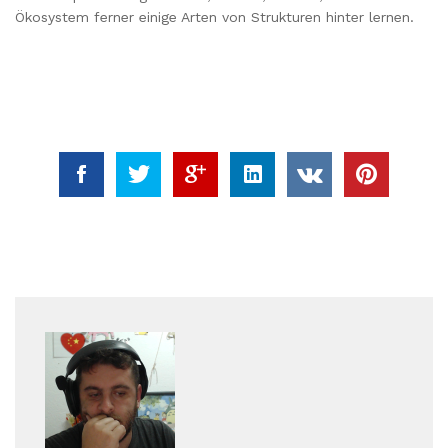
Ökosystem ferner einige Arten von Strukturen hinter lernen.