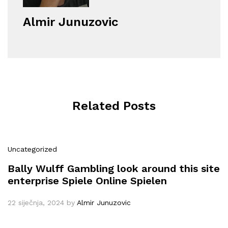
Almir Junuzovic
Related Posts
Uncategorized
Bally Wulff Gambling look around this site
enterprise Spiele Online Spielen
22 siječnja, 2024
by
Almir Junuzovic