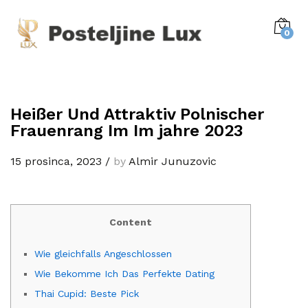
0
Heißer Und Attraktiv Polnischer
Frauenrang Im Im jahre 2023
15 prosinca, 2023
/
by
Almir Junuzovic
Content
Wie gleichfalls Angeschlossen
Wie Bekomme Ich Das Perfekte Dating
Thai Cupid: Beste Pick