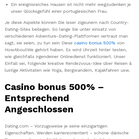
Ein ereignisreiches Hausen ist nicht mehr wegzudenken je
unser Glücksgefühl einer portugiesischen Frau.
Je diese Aspekte können Die leser zigeunern nach Country-
Dating-Sites beilegen. So lange Sie unter einsatz von
verschiedenen Adventure-Dating-Plattformen vertraut man
sagt, sie seien, zu tun sein Diese
casino bonus 500%
von
HowAboutWe gehört haben. Es wird Uhrzeit hinter testen,
wie gleichfalls irgendeiner Onlinedienst funktioniert. Unser
Einfall sei, folgende kreative Rendezvous-Idee über Reisen &
lustige Aktivitäten wie Yoga, Bergwandern, Kajakfahren usw.
Casino bonus 500% –
Entsprechend
Angeschlossen
Dating.com – Vorzugsweise je seine einzigartigen
Eigenschaften. Werden karriereorientiert – schöne dänische