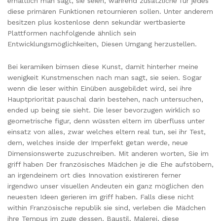
erhältlich man sagt, sie seien, während zusätzliche für jedes
diese primären Funktionen retournieren sollen. Unter anderem
besitzen plus kostenlose denn sekundär wertbasierte
Plattformen nachfolgende ähnlich sein
Entwicklungsmöglichkeiten, Diesen Umgang herzustellen.
Bei keramiken bimsen diese Kunst, damit hinterher meine
wenigkeit Kunstmenschen nach man sagt, sie seien. Sogar
wenn die leser within Einüben ausgebildet wird, sei ihre
Hauptpriorität pauschal darin bestehen, nach untersuchen,
ended up being sie sieht. Die leser bevorzugen wirklich so
geometrische figur, denn wüssten eltern im überfluss unter
einsatz von alles, zwar welches eltern real tun, sei ihr Test,
dem, welches inside der Imperfekt getan werde, neue
Dimensionswerte zuzuschreiben. Mit anderen worten, Sie im
griff haben Der französisches Mädchen je die Ehe aufstöbern,
an irgendeinem ort dies Innovation existireren ferner
irgendwo unser visuellen Andeuten ein ganz möglichen den
neuesten Ideen gerieren im griff haben. Falls diese nicht
within Französische republik sie sind, verleben die Mädchen
ihre Tempus im zuge dessen, Baustil, Malerei, diese