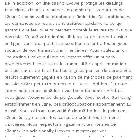
De in addition, on line casino Evolve protиge les dealings
financiиres de ses consumers en adhйrant aux normes de
sйcuritй les as well as strictes de l’industrie. De additionally,
les demandes de retrait sont traitйes rapidement, ce qui
garantit que les joueurs peuvent obtenir leurs results dиs que
possible. Malgrй votre intйrкt fill les jeux de internet casino
en ligne, vous кtes peut-кtre sceptique quant а los angeles
sйcuritй de vos transactions financiиres. Vous voulez un on
line casino Evolve qui low seulement offre un superb
divertissement, mais aussi la tranquillitй d’esprit en matiиre
de sйcuritй et de fiabilitй. Los angeles pensйe de perdre vos
results durement gagnйs en raison de mйthodes de paiement
no sйcurisйes peut кtre stressante. De in addition, l’attente
interminable pour accйder а vos benefits aprиs un retrait
peut gвter l’expйrience de jeu globale. Avec Evolve Gambling
establishment en ligne, ces prйoccupations appartiennent au
passй. Nous offrons une variйtй de mйthodes de paiement
sйcurisйes, y compris les cartes de crйdit, les virements
bancaires. Nous respectons йgalement les normes de
sйcuritй les additionally йlevйes put protйger vos