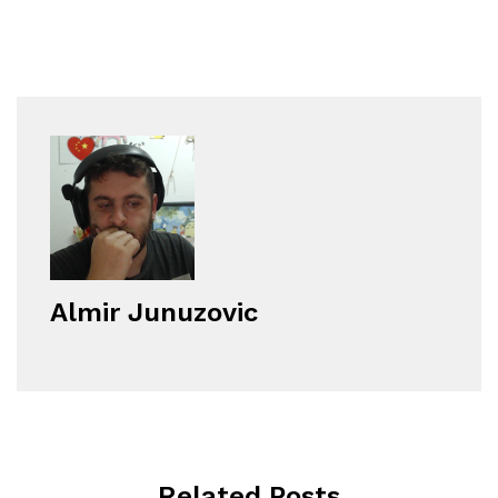
Almir Junuzovic
Related Posts