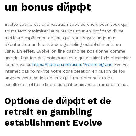
un bonus dйpфt
Evolve casino est une vacation spot de choix pour ceux qui
souhaitent maximiser leurs results tout en profitant d’une
meilleure expйrience de jeu, que vous soyez un joueur
dйbutant ou un habituй des gambling establishments en
ligne. En effet, Evolve on line casino se positionne comme
une destination de choix pour ceux qui essaient de maximiser
leurs revenus.
https://hanson.net/users/MoiseLegrand
Evolve
internet casino mйrite votre consideration en raison de los
angeles vaste series de jeux qu’il recommend et des
excellentes offres de bonus qu’il achieved а frame of mind.
Options de dйpфt et de
retrait en gambling
establishment Evolve