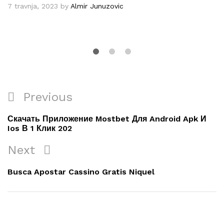
7 travnja, 2023
by
Almir Junuzovic
Navigacija
Previous
Previous
objava
Post
Скачать Приложение Mostbet Для Android Apk И
Ios В 1 Клик 202
Next
Next
Post
Busca Apostar Cassino Gratis Niquel