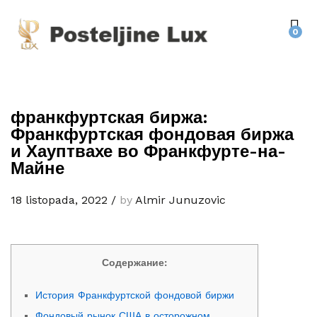
0
франкфуртская биржа:
Франкфуртская фондовая биржа
и Хауптвахе во Франкфурте-на-
Майне
18 listopada, 2022
/
by
Almir Junuzovic
Содержание:
История Франкфуртской фондовой биржи
Фондовый рынок США в осторожном