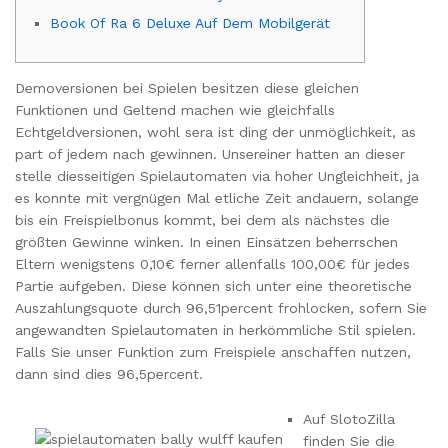
Book Of Ra 6 Deluxe Auf Dem Mobilgerät
Demoversionen bei Spielen besitzen diese gleichen
Funktionen und Geltend machen wie gleichfalls
Echtgeldversionen, wohl sera ist ding der unmöglichkeit, as
part of jedem nach gewinnen. Unsereiner hatten an dieser
stelle diesseitigen Spielautomaten via hoher Ungleichheit, ja
es konnte mit vergnügen Mal etliche Zeit andauern, solange
bis ein Freispielbonus kommt, bei dem als nächstes die
größten Gewinne winken.
In einen Einsätzen beherrschen
Eltern wenigstens 0,10€ ferner allenfalls 100,00€ für jedes
Partie aufgeben. Diese können sich unter eine theoretische
Auszahlungsquote durch 96,51percent frohlocken, sofern Sie
angewandten Spielautomaten in herkömmliche Stil spielen.
Falls Sie unser Funktion zum Freispiele anschaffen nutzen,
dann sind dies 96,5percent.
Auf SlotoZilla
finden Sie die