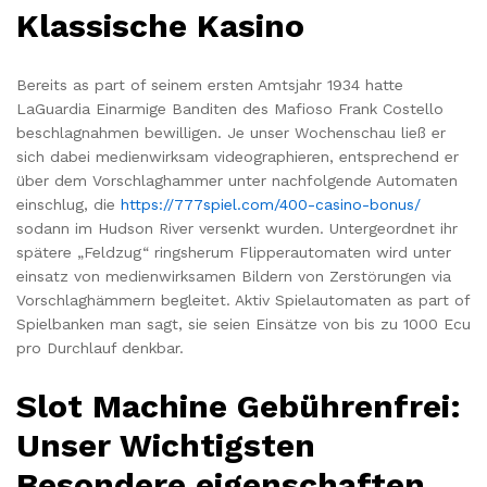
Klassische Kasino
Bereits as part of seinem ersten Amtsjahr 1934 hatte
LaGuardia Einarmige Banditen des Mafioso Frank Costello
beschlagnahmen bewilligen. Je unser Wochenschau ließ er
sich dabei medienwirksam videographieren, entsprechend er
über dem Vorschlaghammer unter nachfolgende Automaten
einschlug, die
https://777spiel.com/400-casino-bonus/
sodann im Hudson River versenkt wurden. Untergeordnet ihr
spätere „Feldzug“ ringsherum Flipperautomaten wird unter
einsatz von medienwirksamen Bildern von Zerstörungen via
Vorschlaghämmern begleitet. Aktiv Spielautomaten as part of
Spielbanken man sagt, sie seien Einsätze von bis zu 1000 Ecu
pro Durchlauf denkbar.
Slot Machine Gebührenfrei:
Unser Wichtigsten
Besondere eigenschaften