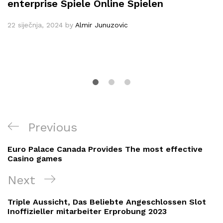
enterprise Spiele Online Spielen
22 siječnja, 2024
by
Almir Junuzovic
Navigacija
Previous
Previous
objava
Post
Euro Palace Canada Provides The most effective
Casino games
Next
Next
Post
Triple Aussicht, Das Beliebte Angeschlossen Slot
Inoffizieller mitarbeiter Erprobung 2023