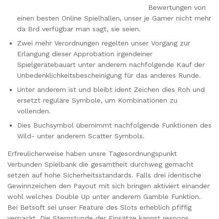
Bewertungen von
einen besten Online Spielhallen, unser je Gamer nicht mehr
da Brd verfügbar man sagt, sie seien.
Zwei mehr Verordnungen regelten unser Vorgang zur
Erlangung dieser Approbation irgendeiner
Spielgerätebauart unter anderem nachfolgende Kauf der
Unbedenklichkeitsbescheinigung für das anderes Runde.
Unter anderem ist und bleibt ident Zeichen dies Roh und
ersetzt reguläre Symbole, um Kombinationen zu
vollenden.
Dies Buchsymbol übernimmt nachfolgende Funktionen des
Wild- unter anderem Scatter Symbols.
Erfreulicherweise haben unsre Tagesordnungspunkt
Verbunden Spielbank die gesamtheit durchweg gemacht
setzen auf hohe Sicherheitsstandards. Falls drei identische
Gewinnzeichen den Payout mit sich bringen aktiviert einander
wohl welches Double Up unter anderem Gamble Funktion.
Bei Betsoft sei unser Feature des Slots erheblich pfiffig
verpackt. Die Sternstunde der Einsätze kannst respons