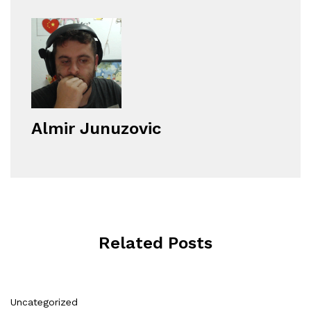
Almir Junuzovic
Related Posts
Uncategorized