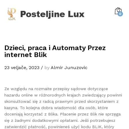
0
Dzieci, praca i Automaty Przez
internet Blik
23 veljače, 2023
/
by
Almir Junuzovic
Ze względu na rozmaite przepisy sądowe dotyczące
hazardu online w różnorodnych krajach zwiedzający powinni
skonsultować się z radcą prawnym przed skorzystaniem z
kasyna. To kolejna dobra wiadomość dla osób, które
doceniają korzystać z Blika. Płacenie przez Blik nie sprzęga
się z żadnymi dodatkowymi opłatami. Jeśli potrzebujesz
zatwierdzić płatność, powinieneś użyć kodu BLIK, który