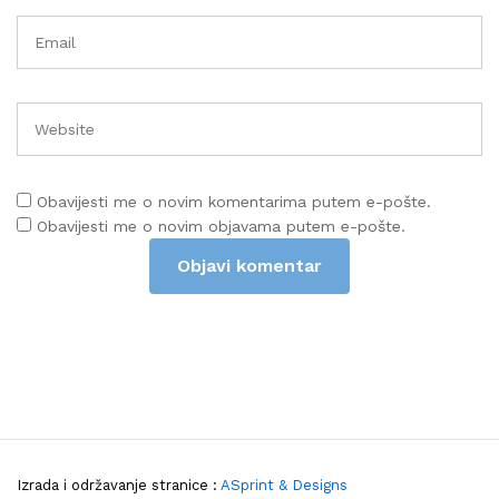
Obavijesti me o novim komentarima putem e-pošte.
Obavijesti me o novim objavama putem e-pošte.
Izrada i održavanje stranice :
ASprint & Designs