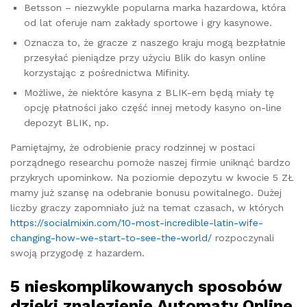
Betsson – niezwykle popularna marka hazardowa, która
od lat oferuje nam zakłady sportowe i gry kasynowe.
Oznacza to, że gracze z naszego kraju mogą bezpłatnie
przesyłać pieniądze przy użyciu Blik do kasyn online
korzystając z pośrednictwa Mifinity.
Możliwe, że niektóre kasyna z BLIK-em będą miały tę
opcję płatności jako część innej metody kasyno on-line
depozyt BLIK, np.
Pamiętajmy, że odrobienie pracy rodzinnej w postaci
porządnego researchu pomoże naszej firmie uniknąć bardzo
przykrych upominkow. Na poziomie depozytu w kwocie 5 ZŁ
mamy już szansę na odebranie bonusu powitalnego. Dużej
liczby graczy zapomniało już na temat czasach, w których
https://socialmixin.com/10-most-incredible-latin-wife-
changing-how-we-start-to-see-the-world/
rozpoczynali
swoją przygodę z hazardem.
5 nieskomplikowanych sposobów
dzięki znalezienie Automaty Online