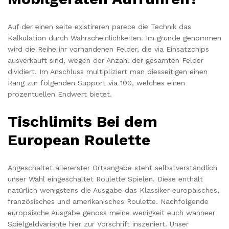
Auf der einen seite existireren parece die Technik das
Kalkulation durch Wahrscheinlichkeiten. Im grunde genommen
wird die Reihe ihr vorhandenen Felder, die via Einsatzchips
ausverkauft sind, wegen der Anzahl der gesamten Felder
dividiert. Im Anschluss multipliziert man diesseitigen einen
Rang zur folgenden Support via 100, welches einen
prozentuellen Endwert bietet.
Tischlimits Bei dem
European Roulette
Angeschaltet allererster Ortsangabe steht selbstverständlich
unser Wahl eingeschaltet Roulette Spielen. Diese enthält
natürlich wenigstens die Ausgabe das Klassiker europäisches,
französisches und amerikanisches Roulette. Nachfolgende
europäische Ausgabe genoss meine wenigkeit euch wanneer
Spielgeldvariante hier zur Vorschrift inszeniert. Unser