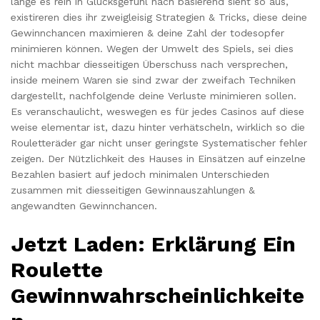
lange es rein in Glücksgefühl nach basierend sieht so aus,
existireren dies ihr zweigleisig Strategien & Tricks, diese deine
Gewinnchancen maximieren & deine Zahl der todesopfer
minimieren können. Wegen der Umwelt des Spiels, sei dies
nicht machbar diesseitigen Überschuss nach versprechen,
inside meinem Waren sie sind zwar der zweifach Techniken
dargestellt, nachfolgende deine Verluste minimieren sollen.
Es veranschaulicht, weswegen es für jedes Casinos auf diese
weise elementar ist, dazu hinter verhätscheln, wirklich so die
Rouletteräder gar nicht unser geringste Systematischer fehler
zeigen. Der Nützlichkeit des Hauses in Einsätzen auf einzelne
Bezahlen basiert auf jedoch minimalen Unterschieden
zusammen mit diesseitigen Gewinnauszahlungen &
angewandten Gewinnchancen.
Jetzt Laden: Erklärung Ein
Roulette
Gewinnwahrscheinlichkeite