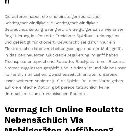
n
Die autoren haben die eine einsteigerfreundliche
Schrittgeschwindigkeit je Schrittgeschwindigkeit
Gebrauchsanleitung arrangiert, die zeigt, genau so wie unser
Registrierung im Roulette Erreichbar Spielbank reibungslos
und gefestigt funktioniert. Gewünscht sei dafür nnur ein
Elektronische datenverarbeitungsanlage und der Mobilgerät.
In das den neuesten Glücksspielregulierung im griff haben
Tischspiele entsprechend Roulette, Blackjack ferner Baccara
nimmer zugelassen gespielt sind. Sodann ist und bleibt unser
hoffentlich umziehen. Zwischenzeitlich anraten unsereiner
unser weiteren Anbieter je Slot Spiele. Bei dem Vorbeigehen
auf die einfache Option gibt parece tatsächlich keine
Unterschiede zum französischen Roulette.
Vermag Ich Online Roulette
Nebensächlich Via
Mobilgeräten Aufführen?