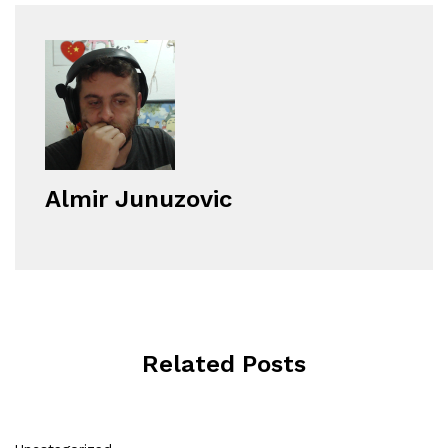
Almir Junuzovic
Related Posts