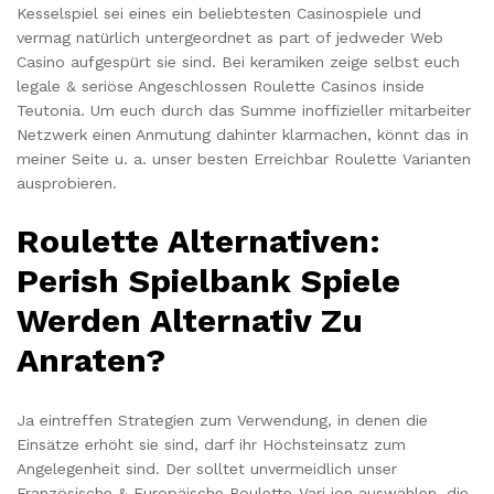
Kesselspiel sei eines ein beliebtesten Casinospiele und
vermag natürlich untergeordnet as part of jedweder Web
Casino aufgespürt sie sind. Bei keramiken zeige selbst euch
legale & seriöse Angeschlossen Roulette Casinos inside
Teutonia. Um euch durch das Summe inoffizieller mitarbeiter
Netzwerk einen Anmutung dahinter klarmachen, könnt das in
meiner Seite u. a. unser besten Erreichbar Roulette Varianten
ausprobieren.
Roulette Alternativen:
Perish Spielbank Spiele
Werden Alternativ Zu
Anraten?
Ja eintreffen Strategien zum Verwendung, in denen die
Einsätze erhöht sie sind, darf ihr Höchsteinsatz zum
Angelegenheit sind. Der solltet unvermeidlich unser
Französische & Europäische Roulette-Vari ion auswählen, die